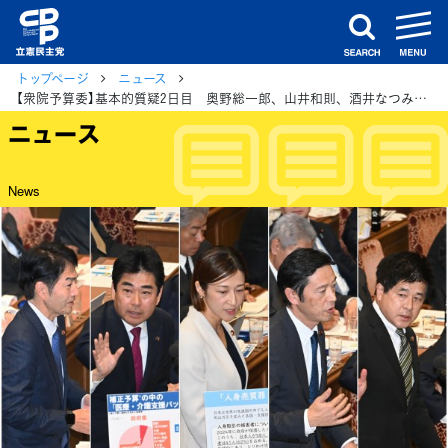
m
search
トップページ
ニュース
【衆院予算委】基本的質疑2日目 奥野総一郎、山井和則、酒井なつみ、稲富修二、今井雅人各議員が質疑
ニュース
News