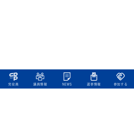
党役員
議員情報
NEWS
選挙情報
参加する
立憲民主党について
綱領
役員一覧
次の内閣
委員会委員一覧
議員・総支部長一覧
党本部所在地
都道府県連一覧
立憲民主党 活動計画・活動報告