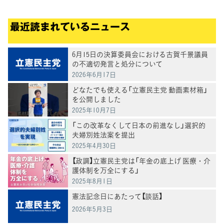
最近読まれているニュース
6月15日の決算委員会における古賀千景議員
の不適切発言と処分について
2026年6月17日
どなたでも使える「立憲民主党 動画素材箱」
を公開しました
2025年10月7日
「この改革なくして日本の前進なし」選択的
夫婦別姓法案を提出
2025年4月30日
【政調】立憲民主党は「年金の底上げ 医療・介
護体制を万全にする」
2025年8月1日
憲法記念日にあたって【談話】
2026年5月3日