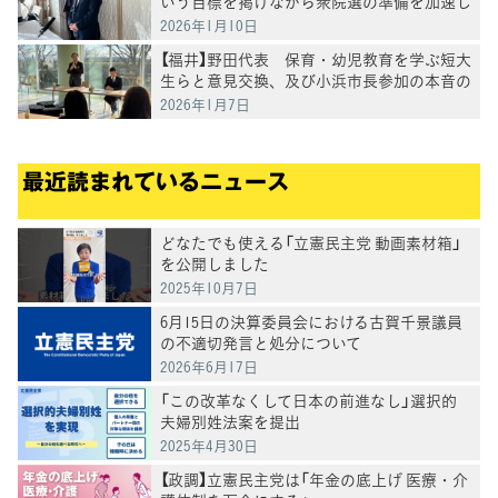
いう目標を掲げながら衆院選の準備を加速し
たい」野田代表
2026年1月10日
【福井】野田代表 保育・幼児教育を学ぶ短大
生らと意見交換、及び小浜市長参加の本音の
座談会
2026年1月7日
最近読まれているニュース
どなたでも使える「立憲民主党 動画素材箱」
を公開しました
2025年10月7日
6月15日の決算委員会における古賀千景議員
の不適切発言と処分について
2026年6月17日
「この改革なくして日本の前進なし」選択的
夫婦別姓法案を提出
2025年4月30日
【政調】立憲民主党は「年金の底上げ 医療・介