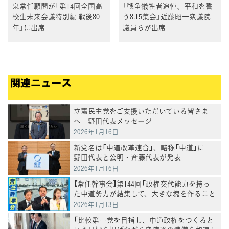
泉常任顧問が「第14回全国高
「戦争犠牲者追悼、平和を誓
校生未来会議特別編 戦後80
う8.15集会」近藤昭一衆議院
年」に出席
議員らが出席
関連ニュース
立憲民主党をご支援いただいている皆さま
へ 野田代表メッセージ
2026年1月16日
新党名は「中道改革連合」、略称「中道」に
野田代表と公明・斉藤代表が発表
2026年1月16日
【常任幹事会】第144回「政権交代能力を持っ
た中道勢力が結集して、大きな塊を作ること
を共有できることを確認」野田代表
2026年1月13日
「比較第一党を目指し、中道政権をつくると