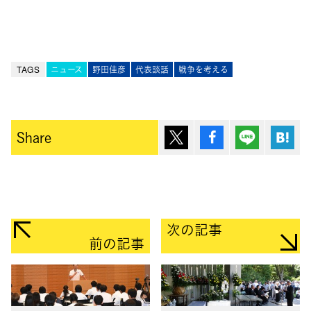
TAGS
ニュース
野田佳彦
代表談話
戦争を考える
ポスト
シェア
Lineで送
は
Share
次の記事
前の記事