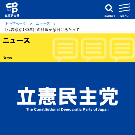
m
search
トップページ
ニュース
【代表談話】80年目の終戦記念日にあたって
ニュース
News