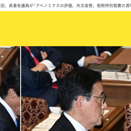
岡田、長妻各議員が「アベノミクスの評価、外交姿勢、租税特別措置の透