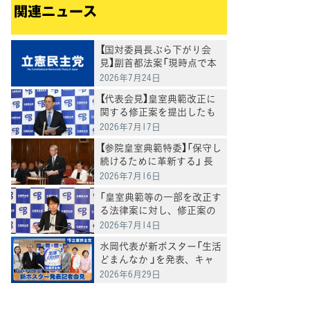
関連ニュース
【国対委員長ぶら下がり会
見】副首都法案「現時点で本
日の委員会採決に応じるこ
2026年7月24日
とはできない」斎藤国会対策
【代表会見】皇室典範改正に
委員長
関する修正案を提出したも
のの少数否決となったこと
2026年7月17日
は「大変残念」水岡代表
【参院皇室典範特委】「保守し
続けるために革新する」 長
浜博行議員、皇室典範等改
2026年7月16日
正法案を討論
「皇室典範等の一部を改正す
る法律案に対し、修正案の
概要を説明」吉川本部長代理
2026年7月14日
が会見で
水岡代表が新ポスター「生活
どまんなか 」を発表、キャ
ンペーンもスタートへ
2026年6月29日