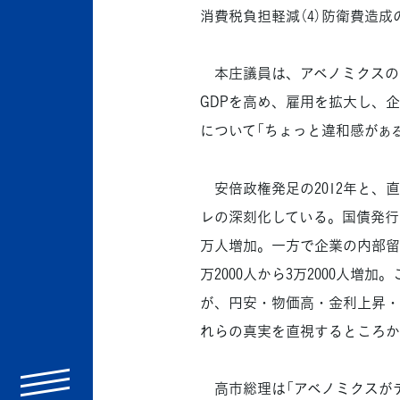
消費税負担軽減（4）防衛費造
本庄議員は、アベノミクスの
GDPを高め、雇用を拡大し、
について「ちょっと違和感が
あ
安倍政権発足の2012年と、直
レの深刻化している。国債発行は
万人増加。一方で企業の内部留保
万2000人から3万2000人
が、円安・物価高・金利上昇・
れらの真実を直視するところか
menu
高市総理は「アベノミクスが