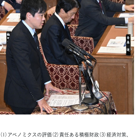
）アベノミクスの評価（2）責任ある積極財政（3）経済対策、