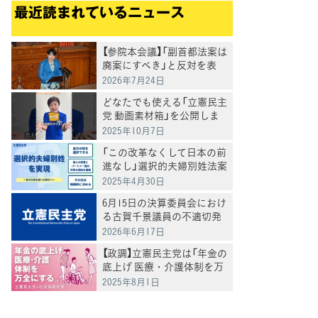
最近読まれているニュース
【参院本会議】「副首都法案は
廃案にすべき」と反対を表
明 岸真紀子議員
2026年7月24日
どなたでも使える「立憲民主
党 動画素材箱」を公開しま
した
2025年10月7日
「この改革なくして日本の前
進なし」選択的夫婦別姓法案
を提出
2025年4月30日
6月15日の決算委員会におけ
る古賀千景議員の不適切発
言と処分について
2026年6月17日
【政調】立憲民主党は「年金の
底上げ 医療・介護体制を万
全にする」
2025年8月1日