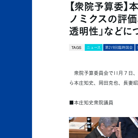
【衆院予算委】
ノミクスの評価
透明性」などに
TAGS
ニュース
第219回臨時国会
衆院予算委員会で11月７日、
ら本庄知史、岡田克也、長妻昭
■本庄知史衆院議員