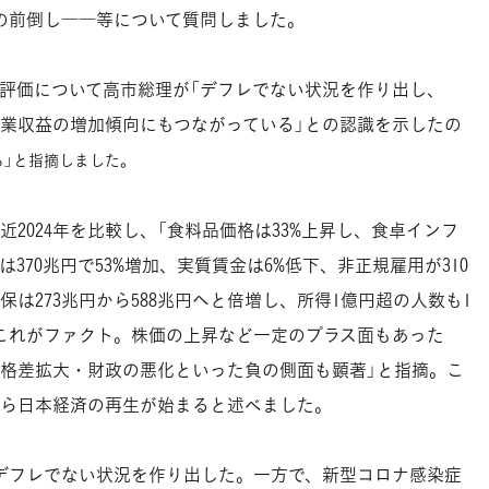
成の前倒し――等について質問しました。
評価について高市総理が「デフレでない状況を作り出し、
企業収益の増加傾向にもつながっている」との認識を示したの
る」と指摘しました。
近2024年を比較し、「食料品価格は33%上昇し、食卓インフ
370兆円で53%増加、実質賃金は6%低下、非正規雇用が310
は273兆円から588兆円へと倍増し、所得1億円超の人数も1
増加。これがファクト。株価の上昇など一定のプラス面もあった
格差拡大・財政の悪化といった負の側面も顕著」と指摘。こ
ら日本経済の再生が始まると述べました。
デフレでない状況を作り出した。一方で、新型コロナ感染症