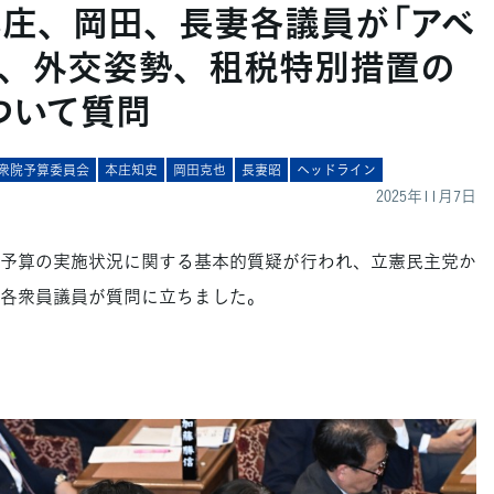
本庄、岡田、長妻各議員が「アベ
、外交姿勢、租税特別措置の
ついて質問
衆院予算委員会
本庄知史
岡田克也
長妻昭
ヘッドライン
2025年11月7日
予算の実施状況に関する基本的質疑が行われ、立憲民主党か
各衆員議員が質問に立ちました。