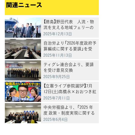
関連ニュース
【徳島】野田代表 人流・物
流を支える地域フェリーの
存続問題などについて意見
2025年12月13日
交換
自治労より「2026年度政府予
算編成に関する要請」を受
け、意見交換
2025年11月13日
ティグレ連合会より、要請
を受け意見交換
2025年9月25日
【立憲ライブ参院選SP】7月
12日(土)高橋永×おおつき紅
葉×村田きょうこ
2025年7月11日
中央労福協より、「2025 年
度 政策・制度実現に関する
申し入れ」について要請を受
2025年6月4日
け、意見交換