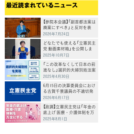
最近読まれているニュース
【参院本会議】「副首都法案は
廃案にすべき」と反対を表
明 岸真紀子議員
2026年7月24日
どなたでも使える「立憲民主
党 動画素材箱」を公開しま
した
2025年10月7日
「この改革なくして日本の前
進なし」選択的夫婦別姓法案
を提出
2025年4月30日
6月15日の決算委員会におけ
る古賀千景議員の不適切発
言と処分について
2026年6月17日
【政調】立憲民主党は「年金の
底上げ 医療・介護体制を万
全にする」
2025年8月1日