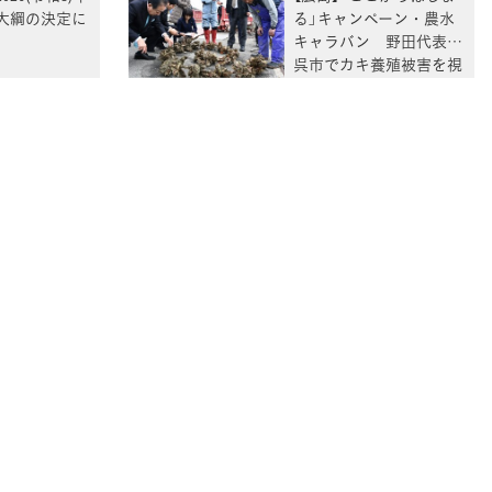
大綱の決定に
る」キャンペーン・農水
キャラバン 野田代表、
呉市でカキ養殖被害を視
察「改めて危機を実感」