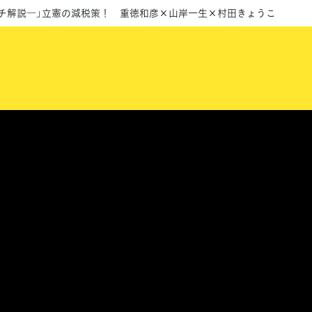
チ解説―」立憲の減税策！ 重徳和彦×山岸一生×村田きょうこ