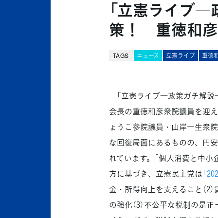
「立憲ライブ―
策！ 重徳和彦
TAGS
ニュース
立憲ライブ
重徳
「立憲ライブ―政策ガチ解説―
会長の重徳和彦衆院議員を迎え
ょうこ参院議員・山岸一生衆院
な回復局面にあるものの、円安
れています。「個人消費と中小
方に基づき、立憲民主党は
「2
金・所得向上を支えること（2
の強化（3）不公平な税制の是正