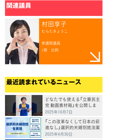
関連議員
村田享子
むらたきょうこ
参議院議員
1期
比例
最近読まれているニュース
どなたでも使える「立憲民主
党 動画素材箱」を公開しま
した
2025年10月7日
「この改革なくして日本の前
進なし」選択的夫婦別姓法案
を提出
2025年4月30日