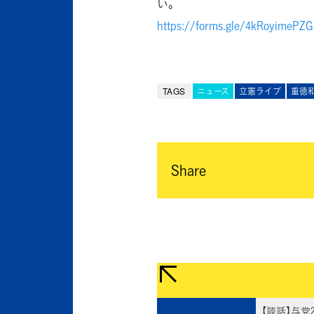
い。
https://forms.gle/4kRoyimePZ
TAGS
ニュース
立憲ライブ
重徳
Share
【談話】与党2