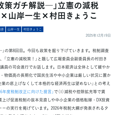
政策ガチ解説―」立憲の減税
×山岸一生×村田きょうこ
和彦
山岸一生
村田きょうこ
2025年12月19日
」の第8回目。今回も政策を掘り下げていきます。税制調査
、「立憲の減税策！」と題して広報委員会副委員長の村田き
議員の司会進行でお話します。日本経済は全体として緩やか
・物価高の長期化で国民生活や中小企業は厳しい状況に置か
企業の底上げなくして本格的な経済再生は望めない」との考え
026年度税制改正に向けた提言」
で（1）減税や控除拡充等で賃
）賃上げ促進税制の抜本見直しや中小企業の価格転嫁・DX投資
－－の実行を掲げています。2026年税制大綱が発表されるタ