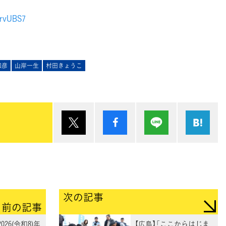
GrvUBS7
和彦
山岸一生
村田きょうこ
ポスト
シェア
Lineで送る
は
次の記事
前の記事
026(令和8)年
【広島】「ここからはじま