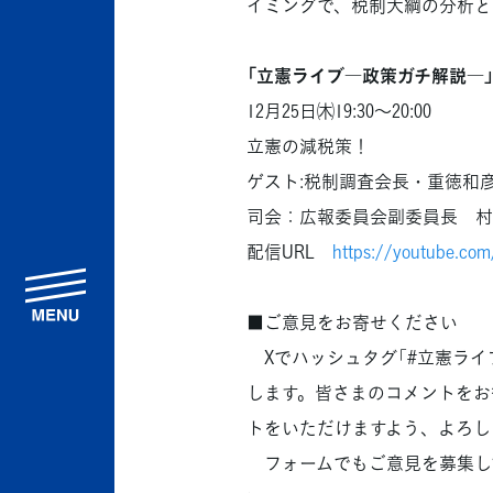
イミングで、税制大綱の分析と
「立憲ライブ―政策ガチ解説―
12月25日㈭19:30～20:00
立憲の減税策！
ゲスト:税制調査会長・重徳和
司会：広報委員会副委員長 村
配信URL
https://youtube.co
menu
■ご意見をお寄せください
Xでハッシュタグ「#立憲ライ
します。皆さまのコメントをお待
トをいただけますよう、よろし
フォームでもご意見を募集して