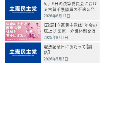
6月15日の決算委員会におけ
る古賀千景議員の不適切発
言と処分について
2026年6月17日
【政調】立憲民主党は「年金の
底上げ 医療・介護体制を万
全にする」
2025年8月1日
憲法記念日にあたって【談
話】
2026年5月3日
てブ