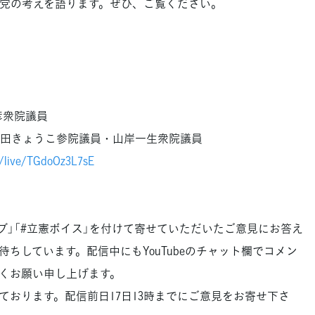
党の考えを語ります。ぜひ、ご覧ください。
」
彦衆院議員
田きょうこ参院議員・山岸一生衆院議員
m/live/TGdoOz3L7sE
ブ」「#立憲ボイス」を付けて寄せていただいたご意見にお答え
ちしています。配信中にもYouTubeのチャット欄でコメン
くお願い申し上げます。
おります。配信前日17日13時までにご意見をお寄せ下さ