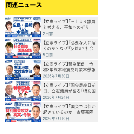
関連ニュース
【立憲ライブ】「三上えり議員
と考える、平和への祈り
広島・長崎、そして水俣病」
2日前
三上えり×村田きょうこ
【立憲ライブ】「必要な人に届
くのか？なぜ『反対』？社会
保障国民会議 徹底解説」石
5日前
橋通宏×山内かなこ
【立憲ライブ】緊急配信 令
和8年熊本地震党対策本部報
告 小沢雅仁×山内かなこ
2026年7月30日
【立憲ライブ】「国会最終日前
日、立憲議員が語る「特別国
会」のリアル」斎藤嘉隆×鬼
2026年7月24日
木誠×村田きょうこ×山内
【立憲ライブ】「国会では何が
かなこ
起きているのか 斎藤嘉隆
国対委員長に聞く 特別国
2026年7月10日
会攻防の真実と今後」斎藤嘉
隆×山内かなこ