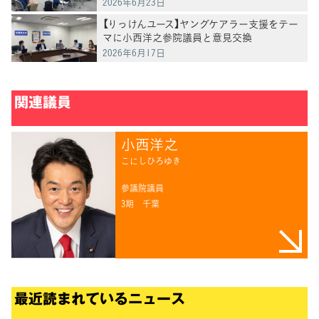
2026年6月23日
【りっけんユース】ヤングケアラー支援をテー
マに小西洋之参院議員と意見交換
2026年6月17日
関連議員
小西洋之
こにしひろゆき
参議院議員
3期
千葉
最近読まれているニュース