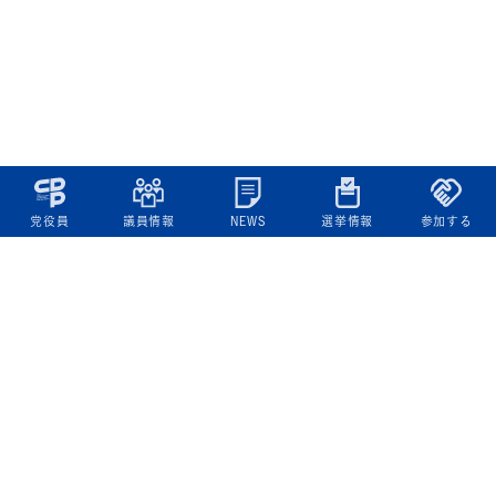
党役員
議員情報
NEWS
選挙情報
参加する
立憲民主党について
綱領
役員一覧
次の内閣
委員会委員一覧
議員・総支部長一覧
党本部所在地
都道府県連一覧
立憲民主党 活動計画・活動報告
ニュース
政策情報
基本政策
ビジョン２２
政策集
選挙政策