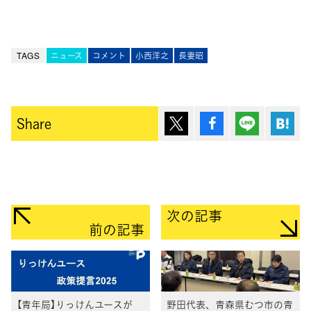
TAGS
ニュース
コメント
小西洋之
長妻昭
ポスト
シェア
Lineで送
は
Share
次の記事
前の記事
【青年局】りっけんユースが
野田代表、青森県むつ市の青