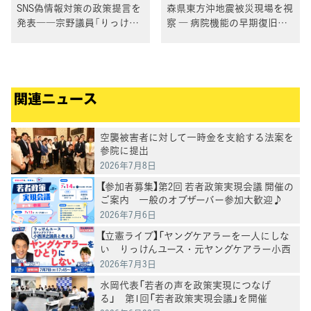
SNS偽情報対策の政策提言を
森県東方沖地震被災現場を視
発表――宗野議員「りっけん
察 ― 病院機能の早期復旧に
ユースの歩みが、確実に党の
向け国へ後押し ―
政策形成を動かしている」
関連ニュース
空襲被害者に対して一時金を支給する法案を
参院に提出
2026年7月8日
【参加者募集】第2回 若者政策実現会議 開催の
ご案内 一般のオブザーバー参加大歓迎♪
2026年7月6日
【立憲ライブ】「ヤングケアラーを一人にしな
い りっけんユース・元ヤングケアラー小西
洋之議員と考える」りっけんユースメンバー
2026年7月3日
２人×小西洋之×山内かなこ
水岡代表「若者の声を政策実現につなげ
る」 第1回「若者政策実現会議」を開催