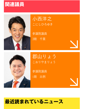
関連議員
小西洋之
こにしひろゆき
参議院議員
3期
千葉
郡山りょう
こおりやまりょう
参議院議員
1期
比例
最近読まれているニュース