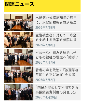
関連ニュース
水俣病公式確認70年の節目
に、水俣病被害者救済新法
案提出
2026年7月9日
空襲被害者に対して一時金
を支給する法案を参院に提
出
2026年7月8日
不公平な仕組みを解消し子
どもの福祉の増進へ「障がい
児福祉に係る所得制限撤廃
2026年7月7日
法案」を提出
若者の声を政治に「被選挙権
年齢引き下げ法案」を提出
2026年7月2日
「国民が安心して利用できる
高額療養費制度の見直し法
案」を衆院に提出
2026年4月20日