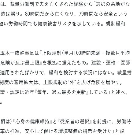
は、裁量労働制で夫を亡くされた経験から「選択の余地がな
造は誤り。80時間だから亡くなり、79時間なら安全という
より短い労働時間でも健康被害リスクを示している。規制緩和
木一成幹事長は「上限規制（単月100時間未満・複数月平均
康に危険が及ぶ最上限』を根拠に据えたもの。建設・運輸・医師
適用されたばかりで、緩和を検討する状況にはない。裁量労
制度の適用拡大は、上限規制の“外”を広げ危険を増やす。
請・認定は近年『毎年、過去最多を更新』している」と述べ、
。
相は）『心身の健康維持』と『従業者の選択』を前提に、労働時
革の推進、安心して働ける環境整備の指示を受けた」と説