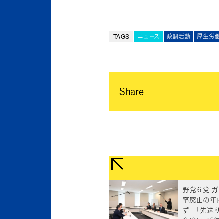
TAGS
ニュース
政調活動
厚生労
Share
野党６党 
率廃止の年
ず 「先送