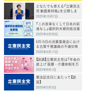
どなたでも使える「立憲民主
党 動画素材箱」を公開しま
した
2025年10月7日
「この改革なくして日本の前
進なし」選択的夫婦別姓法案
を提出
2025年4月30日
6月15日の決算委員会におけ
る古賀千景議員の不適切発
言と処分について
2026年6月17日
【政調】立憲民主党は「年金の
底上げ 医療・介護体制を万
全にする」
2025年8月1日
憲法記念日にあたって【談
話】
2026年5月3日