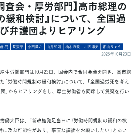
調査会・厚労部門】高市総理の
の緩和検討』について、全国過
び弁護団よりヒアリング
働部門
長妻昭
小西洋之
山井和則
柚木道義
川内博史
郡山りょう
2025年10月23日
生労働部門は10月23日、国会内で合同会議を開き、高市総
た「労働時間規制の緩和検討」について、「全国過労死を考え
護団」からヒアリングをし、厚生労働省も同席して質疑を行い
労働大臣は、「新政権発足当日に『労働時間規制の緩和の検
幹に及ぶ可能性があり、率直な議論をお願いしたい」とあい