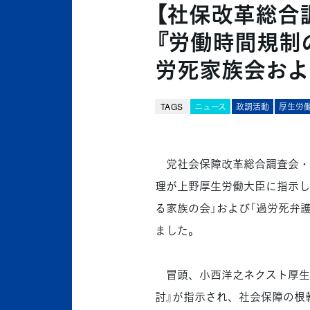
【社保改革総合
『労働時間規制
労死家族会およ
TAGS
ニュース
政調活動
厚生労
党社会保障改革総合調査会・厚
理が上野厚生労働大臣に指示し
る家族の会」および「過労死弁
ました。
冒頭、小西洋之ネクスト厚生
討』が指示され、社会保障の根