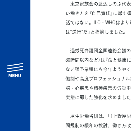
東京家族会の渡辺しのぶ代表
い働き方を『自己責任』に帰す構
話ではない。ILO・WHOは
は“逆行”だ」と指摘しました。
過労死弁護団全国連絡会議の玉
80時間以内など）は『命と健
menu
など猶予業種にも今年ようやく
働制や高度プロフェッショナル
脳・心疾患や精神疾患の労災申
実態に即した強化を求めました
厚生労働省側は、「（上野厚労
間規制の緩和の検討、働き方改