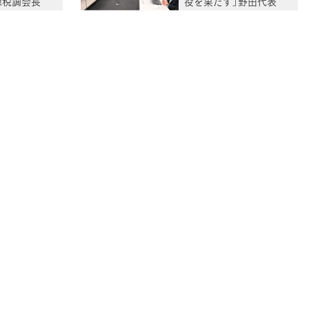
徳税調会長
役を果たす」野田代表