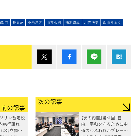
働部門
長妻昭
小西洋之
山井和則
柚木道義
川内博史
郡山りょう
ポスト
シェア
Lineで送る
は
次の記事
前の記事
ガソリン暫定税
【次の内閣】第31回「自
内施行譲れ
由、平和を守るために中
りは公党間合
道のわれわれがブレーキ