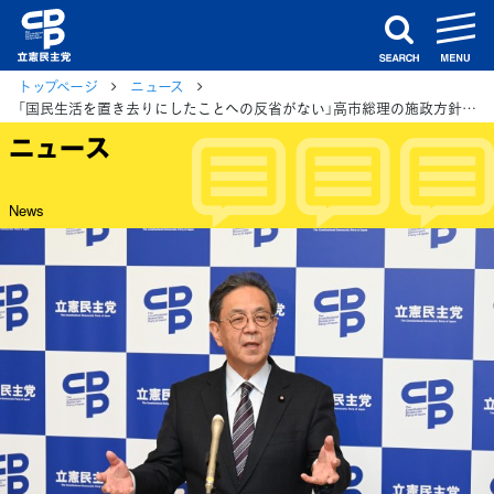
m
search
トップページ
ニュース
「国民生活を置き去りにしたことへの反省がない」高市総理の施政方針演説に対し水岡代表
ニュース
News