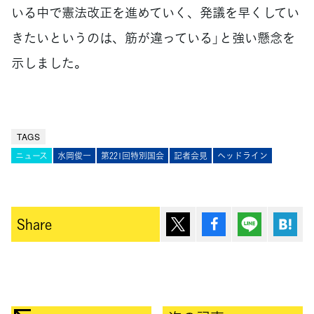
いる中で憲法改正を進めていく、発議を早くしてい
きたいというのは、筋が違っている」と強い懸念を
示しました。
TAGS
ニュース
水岡俊一
第221回特別国会
記者会見
ヘッドライン
ポスト
シェア
Lineで送
は
Share