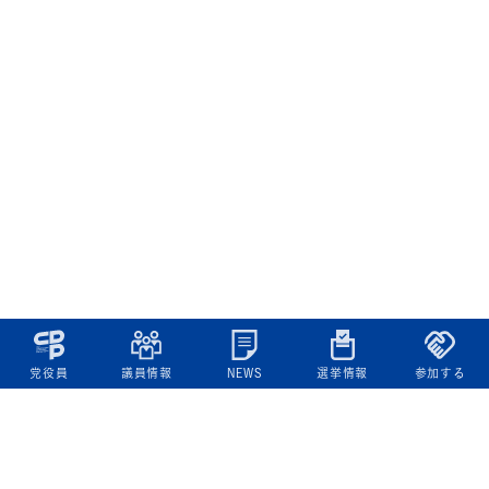
党役員
議員情報
NEWS
選挙情報
参加する
立憲民主党について
綱領
役員一覧
次の内閣
委員会委員一覧
議員・総支部長一覧