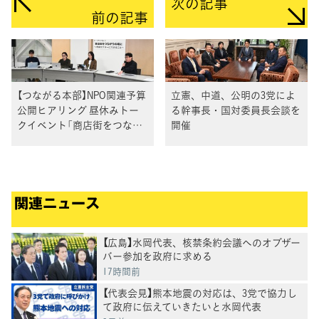
次の記事
前の記事
【つながる本部】NPO関連予算
立憲、中道、公明の3党によ
公開ヒアリング 昼休みトー
る幹事長・国対委員長会談を
クイベント「商店街をつなが
開催
りの場に」を開催
関連ニュース
【広島】水岡代表、核禁条約会議へのオブザー
バー参加を政府に求める
17時間前
【代表会見】熊本地震の対応は、3党で協力し
て政府に伝えていきたいと水岡代表