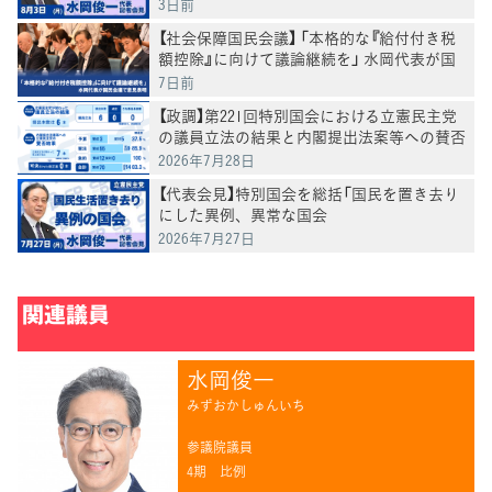
3日前
【社会保障国民会議】 「本格的な『給付付き税
額控除』に向けて議論継続を」 水岡代表が国
民会議で意見表明
7日前
【政調】第221回特別国会における立憲民主党
の議員立法の結果と内閣提出法案等への賛否
結果
2026年7月28日
【代表会見】特別国会を総括「国民を置き去り
にした異例、異常な国会
2026年7月27日
関連議員
水岡俊一
みずおかしゅんいち
参議院議員
4期
比例