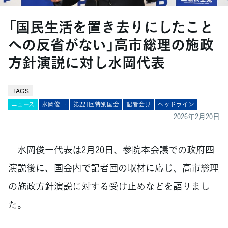
「国民生活を置き去りにしたこと
への反省がない」高市総理の施政
方針演説に対し水岡代表
TAGS
ニュース
水岡俊一
第221回特別国会
記者会見
ヘッドライン
2026年2月20日
水岡俊一代表は2月20日、参院本会議での政府四
演説後に、国会内で記者団の取材に応じ、高市総理
の施政方針演説に対する受け止めなどを語りまし
た。