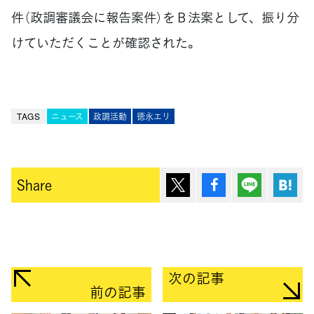
件（政調審議会に報告案件）をＢ法案として、振り分
けていただくことが確認された。
TAGS
ニュース
政調活動
徳永エリ
ポスト
シェア
Lineで送
は
Share
次の記事
前の記事