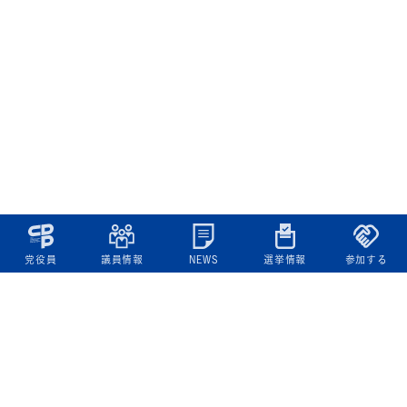
党役員
議員情報
NEWS
選挙情報
参加する
立憲民主党について
綱領
役員一覧
次の内閣
委員会委員一覧
議員・総支部長一覧
党本部所在地
都道府県連一覧
立憲民主党 活動計画・活動報告