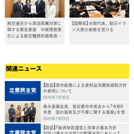
航空連合から原油高騰対策に
【国際局】水岡代表、駐日イラ
関する緊急要請 中東情勢悪
ン大使の表敬を受ける
化による航空機燃料価格高騰
への対応を要望
関連ニュース
【談話】高市総理による食料品消費税減税方針
の表明について
2026年7月30日
徳永政調会長、指定都市市長会から「令和9
年度 国の施策及び予算に関する提案」を受
け、意見交換
2026年7月29日
【談話】「経済財政運営と改革の基本方針
2026」（骨太の方針）の閣議決定にあたって