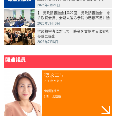
2026年7月21日
【三党政調審議会】第22回三党政調審議会 徳
永政調会長、会期末迫る参院の審議不足に懸
念
2026年7月10日
空襲被害者に対して一時金を支給する法案を
参院に提出
2026年7月8日
関連議員
徳永エリ
とくながえり
参議院議員
3期
北海道