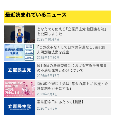
最近読まれているニュース
どなたでも使える「立憲民主党 動画素材箱」
を公開しました
2025年10月7日
「この改革なくして日本の前進なし」選択的
夫婦別姓法案を提出
2025年4月30日
6月15日の決算委員会における古賀千景議員
の不適切発言と処分について
2026年6月17日
【政調】立憲民主党は「年金の底上げ 医療・介
護体制を万全にする」
2025年8月1日
憲法記念日にあたって【談話】
2026年5月3日