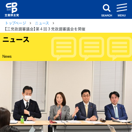
m
search
トップページ
ニュース
【三党政調審議会】第４回３党政調審議会を開催
ニュース
News