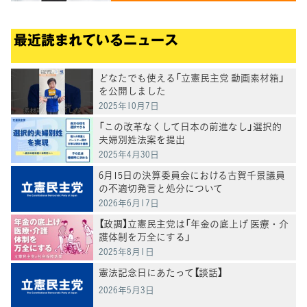
最近読まれているニュース
どなたでも使える「立憲民主党 動画素材箱」
を公開しました
2025年10月7日
「この改革なくして日本の前進なし」選択的
夫婦別姓法案を提出
2025年4月30日
6月15日の決算委員会における古賀千景議員
の不適切発言と処分について
2026年6月17日
【政調】立憲民主党は「年金の底上げ 医療・介
護体制を万全にする」
2025年8月1日
憲法記念日にあたって【談話】
2026年5月3日