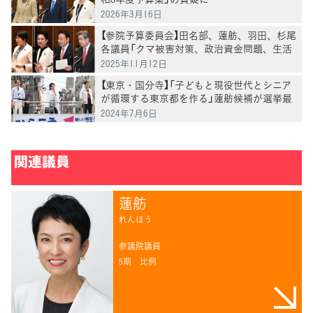
2026年3月16日
【参院予算委員会】田名部、蓮舫、羽田、杉尾
各議員「クマ被害対策、政治資金問題、生活
保護、農業政策」などを質問
2025年11月12日
【東京・国分寺】「子どもと現役世代とシニア
が循環する東京都を作る」蓮舫候補が選挙最
終日に訴え
2024年7月6日
関連議員
蓮舫
れんほう
参議院議員
5期
比例