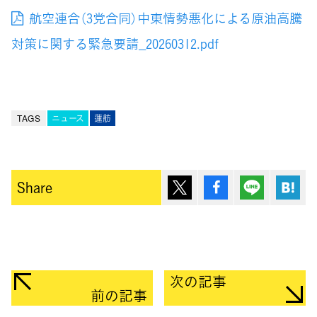
航空連合（3党合同）中東情勢悪化による原油高騰
対策に関する緊急要請_20260312.pdf
TAGS
ニュース
蓮舫
ポスト
シェア
Lineで送
は
Share
次の記事
前の記事