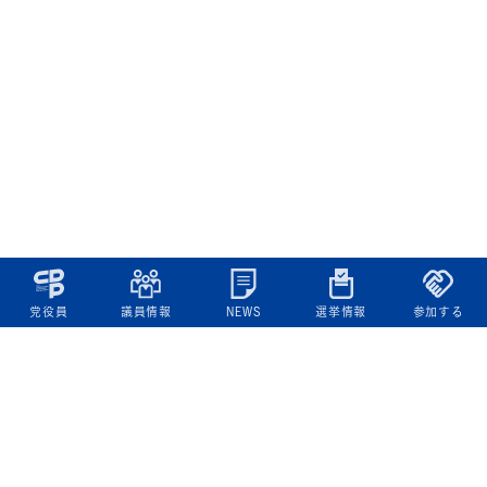
党役員
議員情報
NEWS
選挙情報
参加する
立憲民主党について
綱領
役員一覧
次の内閣
委員会委員一覧
議員・総支部長一覧
党本部所在地
都道府県連一覧
立憲民主党 活動計画・活動報告