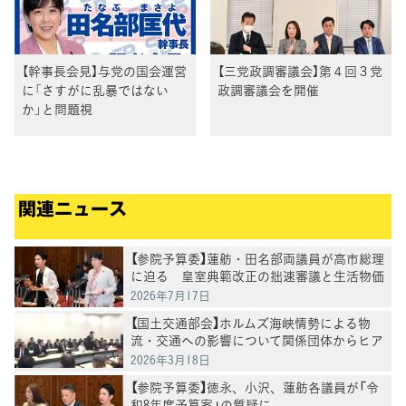
【幹事長会見】与党の国会運営
【三党政調審議会】第４回３党
に「さすがに乱暴ではない
政調審議会を開催
か」と問題視
関連ニュース
【参院予算委】蓮舫・田名部両議員が高市総理
に迫る 皇室典範改正の拙速審議と生活物価
対策を追及
2026年7月17日
【国土交通部会】ホルムズ海峡情勢による物
流・交通への影響について関係団体からヒア
リング
2026年3月18日
【参院予算委】徳永、小沢、蓮舫各議員が「令
和8年度予算案」の質疑に