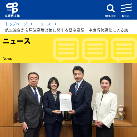
m
search
トップページ
ニュース
航空連合から原油高騰対策に関する緊急要請 中東情勢悪化による航空機燃料価格高騰への対応を要望
ニュース
News