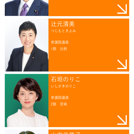
辻󠄀元清美
つじもときよみ
参議院議員
1期
比例
石垣のりこ
いしがきのりこ
参議院議員
2期
宮城