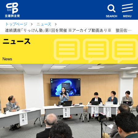
m
search
トップページ
ニュース
連続講座「りっけん塾」第1回を開催 ※アーカイブ動画あり※ 猿田佐世氏が「激動する国際秩序における日本外交戦略」を講演
ニュース
News