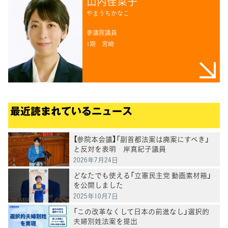
山内佳菜子
やまうちかなこ
参議院議員
1期
宮崎
最近読まれているニュース
【参院本会議】「副首都法案は廃案にすべき」
と反対を表明 岸真紀子議員
2026年7月24日
どなたでも使える「立憲民主党 動画素材箱」
を公開しました
2025年10月7日
「この改革なくして日本の前進なし」選択的
夫婦別姓法案を提出