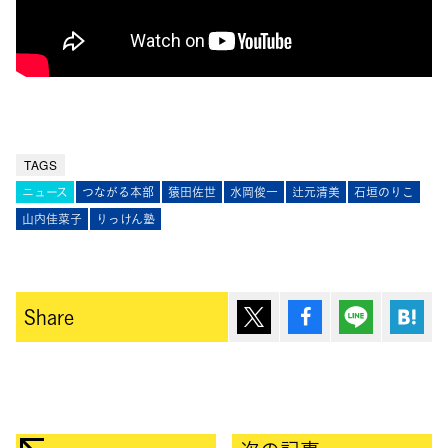
TAGS
ニュース
つながる本部
猿田佐世
水岡俊一
辻元清美
石垣のりこ
山内佳菜子
りっけん塾
ポスト
シェア
Lineで送
は
Share