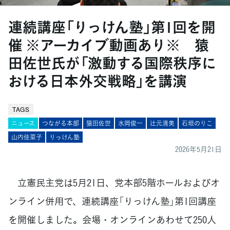
連続講座「りっけん塾」第1回を開
催 ※アーカイブ動画あり※ 猿
田佐世氏が「激動する国際秩序に
おける日本外交戦略」を講演
TAGS
ニュース
つながる本部
猿田佐世
水岡俊一
辻元清美
石垣のりこ
山内佳菜子
りっけん塾
2026年5月21日
立憲民主党は5月21日、党本部5階ホールおよびオ
ンライン併用で、連続講座「りっけん塾」第1回講座
を開催しました。会場・オンラインあわせて250人