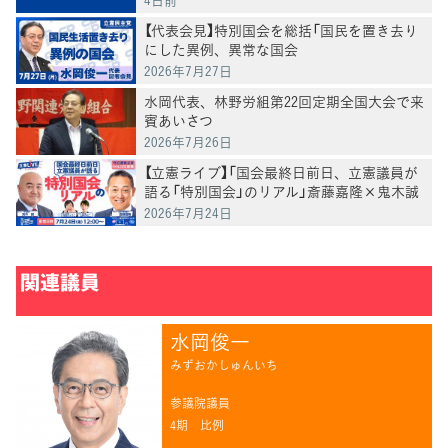
【代表会見】特別国会を総括「国民を置き去り
にした異例、異常な国会
2026年7月27日
水岡代表、林野労組第22回定期全国大会で来
賓あいさつ
2026年7月26日
【立憲ライブ】「国会最終日前日、立憲議員が
語る「特別国会」のリアル」斎藤嘉隆×鬼木誠
×村田きょうこ×山内かなこ
2026年7月24日
関連議員
水岡俊一
みずおかしゅんいち
参議院議員
4期
比例