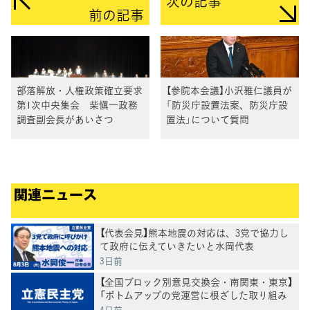
次の記事
前の記事
部落解放・人権政策確立要求
【参院本会議】小沢雅仁議員が
第1次中央集会 柴愼一政務
「防災庁設置法案、防災庁設
調査副会長があいさつ
置法」について質問
関連ニュース
【代表会見】熊本地震の対応は、3党で協力し
て政府に伝えていきたいと水岡代表
3日前
【全国ブロック別意見交換会・南関東・東京】
「ボトムアップの党運営に根ざした取り組み
であり、大変意義深い」水岡代表
4日前