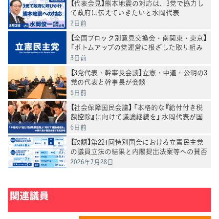
【代表会見】熊本地震の対応は、3党で協力し
て政府に伝えていきたいと水岡代表
2日前
【全国ブロック別意見交換会・南関東・東京】
「ボトムアップの党運営に根ざした取り組み
であり、大変意義深い」水岡代表
3日前
【3党代表・幹事長会談】立憲・中道・公明の3
党の代表と幹事長が会談
5日前
【社会保障国民会議】 「本格的な『給付付き税
額控除』に向けて議論継続を」 水岡代表が国
民会議で意見表明
6日前
【政調】第221回特別国会における立憲民主党
の議員立法の結果と内閣提出法案等への賛否
結果
2026年7月28日
関連議員