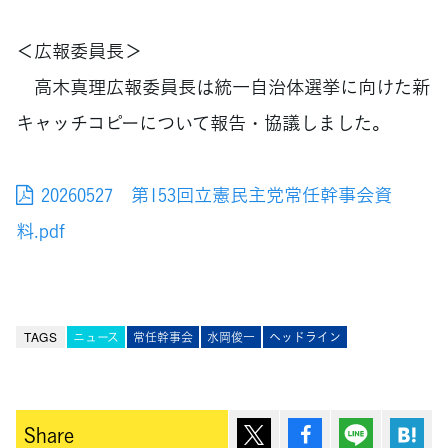
＜広報委員長＞
高木真理広報委員長は統一自治体選挙に向けた新
キャッチコピーについて報告・協議しました。
20260527 第153回立憲民主党常任幹事会資
料.pdf
TAGS
ニュース
常任幹事会
水岡俊一
ヘッドライン
ポスト
シェア
Lineで送
は
Share