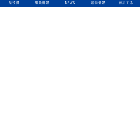
党役員
議員情報
NEWS
選挙情報
参加する
立憲民主党について
綱領
役員一覧
次の内閣
委員会委員一覧
議員・総支部長一覧
党本部所在地
都道府県連一覧
立憲民主党 活動計画・活動報告
ニュース
政策情報
基本政策
ビジョン２２
政策集
選挙政策
国会レポート
政調活動ニュース
提出法案
選挙情報
参院選2025選挙結果
衆院選2024選挙結果
参院選2022選挙結果
衆院選2021選挙結果
第20回統一地方自治体選挙 結果一覧
候補者公募2026
活動