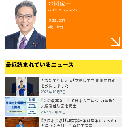
水岡俊一
みずおかしゅんいち
参議院議員
4期
比例
最近読まれているニュース
どなたでも使える「立憲民主党 動画素材箱」
を公開しました
2025年10月7日
「この改革なくして日本の前進なし」選択的
夫婦別姓法案を提出
2025年4月30日
【参院本会議】「副首都法案は廃案にすべき」
と反対を表明 岸真紀子議員