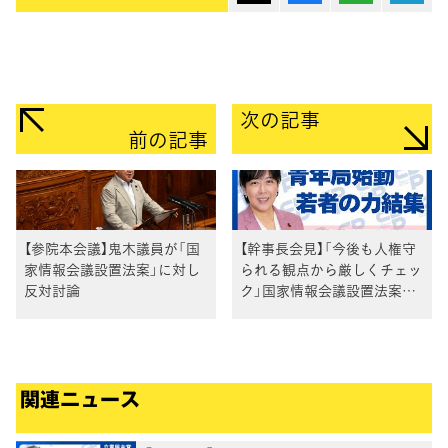
次の記事
前の記事
【参院本会議】鬼木議員が「国
【幹事長会見】「今後も人権守
家情報会議設置法案」に対し
られる観点から厳しくチェッ
反対討論
ク」国家情報会議設置法案の
成立を受け田名部幹事長
関連ニュース