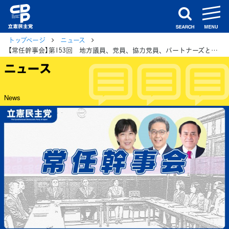
m
search
トップページ
ニュース
【常任幹事会】第153回 地方議員、党員、協力党員、パートナーズとともに「運動を前に進めていく」水岡代表
ニュース
News