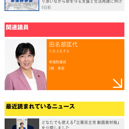
り添いながら命を守る支援と生活再建に向け
た取り組みに全力を尽くしていく」田名部幹
3日前
事長
関連議員
田名部匡代
たなぶまさよ
参議院議員
2期
青森
最近読まれているニュース
どなたでも使える「立憲民主党 動画素材箱」
を公開しました