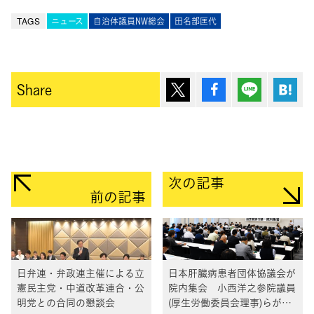
TAGS
ニュース
自治体議員NW総会
田名部匡代
ポスト
シェア
Lineで送
は
Share
次の記事
前の記事
日弁連・弁政連主催による立
日本肝臓病患者団体協議会が
憲民主党・中道改革連合・公
院内集会 小西洋之参院議員
明党との合同の懇談会
(厚生労働委員会理事)らがあ