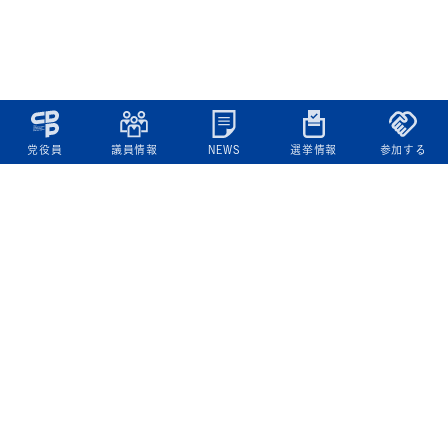
党役員
議員情報
NEWS
選挙情報
参加する
立憲民主党について
綱領
役員一覧
次の内閣
委員会委員一覧
議員・総支部長一覧
党本部所在地
都道府県連一覧
立憲民主党 活動計画・活動報告
ニュース
政策情報
基本政策
ビジョン２２
政策集
選挙政策
国会レポート
政調活動ニュース
提出法案