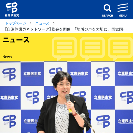
m
search
トップページ
ニュース
【自治体議員ネットワーク】総会を開催 「地域の声を大切に、国家国民のため、地域のために取り組む」田名部匡代幹事長
ニュース
News