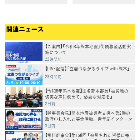
いさつ
関連ニュース
【ご案内】「令和8年熊本地震」街頭募金活動実
施について
22時間前
【LIVE配信】「立憲つながるライブ with 熊本」
23時間前
【令和8年熊本地震】田名部本部長「被災地の
切実な声に改めて、必要な対応を」
2日前
【幹事長会見】熊本地震被災者支援へ第2弾の
政府申し入れと募金活動、青年局インターン
も始動。田名部幹事長
3日前
【常任幹事会】第158回 「被災された皆様に寄