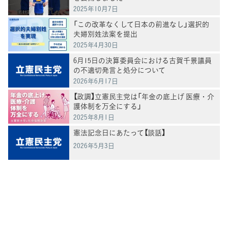
2025年10月7日
「この改革なくして日本の前進なし」選択的
夫婦別姓法案を提出
2025年4月30日
6月15日の決算委員会における古賀千景議員
の不適切発言と処分について
2026年6月17日
【政調】立憲民主党は「年金の底上げ 医療・介
護体制を万全にする」
2025年8月1日
憲法記念日にあたって【談話】
2026年5月3日