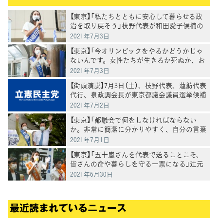
【東京】「私たちとともに安心して暮らせる政
治を取り戻そう」枝野代表が和田愛子候補の
応援
2021年7月3日
【東京】「今オリンピックをやるかどうかじゃ
ないんです。女性たちが生きるか死ぬか、お
子さんと一緒に生きていけるかどうか」南多
2021年7月3日
摩選挙区・斉藤れいな候補が蓮舫代表代行と
【街頭演説】7月3日（土）、枝野代表、蓮舫代表
最終日の訴え
代行、泉政調会長が東京都議会議員選挙候補
者の応援演説（※福山幹事長は集中豪雨災害
2021年7月2日
のため街頭演説参加を取り止めました3日15
【東京】「都議会で何をしなければならない
時更新）
か。非常に簡潔に分かりやすく、自分の言葉
で明確に訴えることができる」斉藤れいな候
2021年7月1日
補（南多摩選挙区）を都議会へ、枝野代表
【東京】「五十嵐さんを代表で送ることこそ、
皆さんの命や暮らしを守る一票になる」辻󠄀元
副代表が五十嵐えり候補を応援
2021年6月30日
最近読まれているニュース