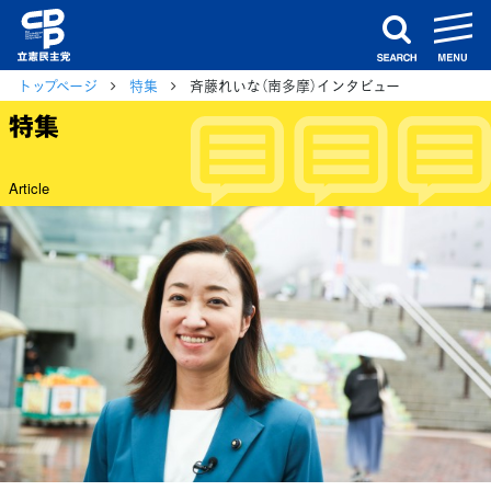
m
search
トップページ
特集
斉藤れいな（南多摩）インタビュー
特集
Article