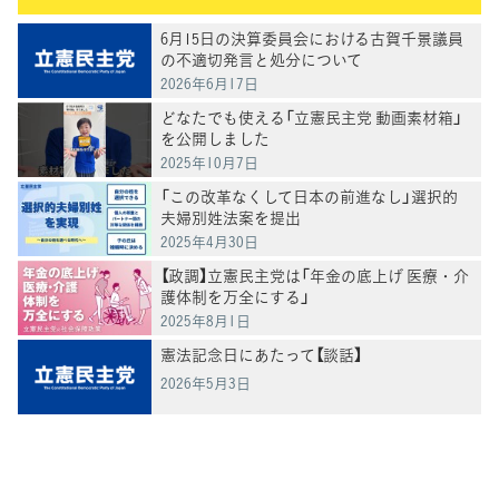
6月15日の決算委員会における古賀千景議員
の不適切発言と処分について
2026年6月17日
どなたでも使える「立憲民主党 動画素材箱」
を公開しました
2025年10月7日
「この改革なくして日本の前進なし」選択的
夫婦別姓法案を提出
2025年4月30日
【政調】立憲民主党は「年金の底上げ 医療・介
護体制を万全にする」
2025年8月1日
憲法記念日にあたって【談話】
2026年5月3日