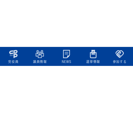
党役員
議員情報
NEWS
選挙情報
参加する
立憲民主党について
綱領
役員一覧
次の内閣
委員会委員一覧
議員・総支部長一覧
党本部所在地
都道府県連一覧
立憲民主党 活動計画・活動報告
ニュース
政策情報
基本政策
ビジョン２２
政策集
選挙政策