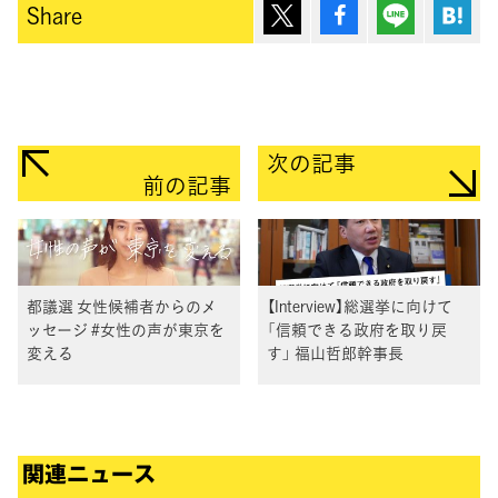
ポスト
シェア
Lineで送
は
Share
次の記事
前の記事
都議選 女性候補者からのメ
【Interview】総選挙に向けて
ッセージ #女性の声が東京を
「信頼できる政府を取り戻
変える
す」 福山哲郎幹事長
関連ニュース