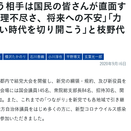
戦う相手は国民の皆さんが直面す
理不尽さ、将来への不安」「力
い時代を切り開こう」と枝野代
会
横沢たかのり
石川香織
小川淳也
平野博文
玄葉光一郎
2020年9月16日
都内で結党大会を開催し、新党の綱領・規約、及び新役員を
場には国会議員145名、衆院総支部長84名、招待30名、関
参加。また、これまでの「つながり」を新党でも各地域で引き継
地方自治体議員をはじめ多くの方に、新型コロナウイルス感染
参加いただきました。