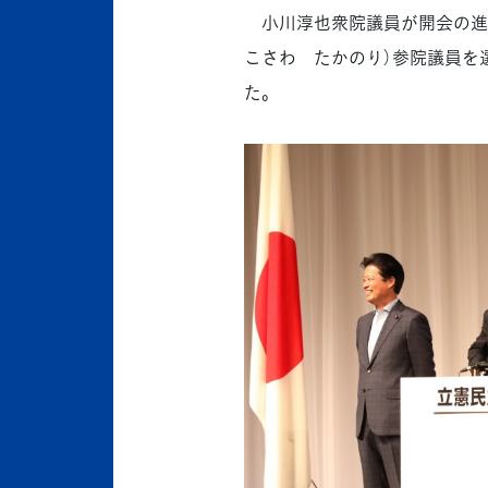
小川淳也衆院議員が開会の進
こさわ たかのり）参院議員を
た。