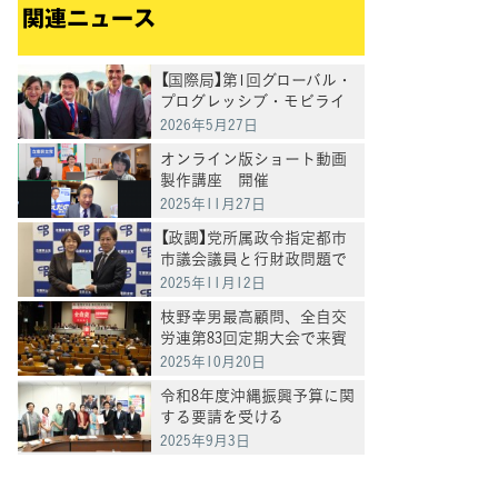
関連ニュース
【国際局】第1回グローバル・
プログレッシブ・モビライ
ゼーション(GPM)参加報告書
2026年5月27日
オンライン版ショート動画
製作講座 開催
2025年11月27日
【政調】党所属政令指定都市
市議会議員と行財政問題で
懇談
2025年11月12日
枝野幸男最高顧問、全自交
労連第83回定期大会で来賓
あいさつ
2025年10月20日
令和8年度沖縄振興予算に関
する要請を受ける
2025年9月3日