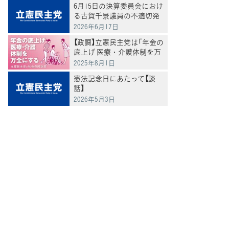
6月15日の決算委員会におけ
る古賀千景議員の不適切発
言と処分について
2026年6月17日
【政調】立憲民主党は「年金の
底上げ 医療・介護体制を万
全にする」
2025年8月1日
憲法記念日にあたって【談
話】
2026年5月3日