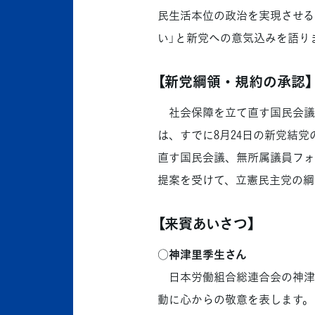
民生活本位の政治を実現させる
い」と新党への意気込みを語り
【新党綱領・規約の承認】
社会保障を立て直す国民会議
は、すでに8月24日の新党結
直す国民会議、無所属議員フォ
提案を受けて、立憲民主党の綱
【来賓あいさつ】
○神津里季生さん
日本労働組合総連合会の神津
動に心からの敬意を表します。