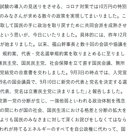
試験の導入の見送りをさせる、コロナ対策では10万円の特別
のみなさんが求める数々の政策を実現してまいりました。こ
取して国民の手に政治を取り戻すために共同会派を成熟させ
という思いが、今日にいたりました。具体的には、昨年12月
が始まりました。以来、福山幹事長と数十回の会談や協議を
、規約案、代表・党名選挙規約案を取りまとめるに至りまし
立憲民主党、国民民主党、社会保障を立て直す国民会議、無所
党結党の合意書を交わしました。9月3日の時点では、入党宣
9名の国会議員で、9月10日に新党の代表と党名を決定する選
代表、党名は立憲民主党に決まりました」と報告しました。
野党第一党の分断が生じ、一強他弱といわれる政治体制を残念
の間にわが国の社会、国民生活における格差と分断の拡大を
よりも国民のみなさまに対して深くお詫びをしなくてはなら
われが持てるエネルギーのすべてを自公政権に代わって、国