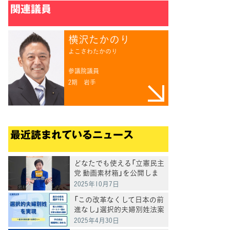
関連議員
横沢たかのり
よこさわたかのり
参議院議員
2期
岩手
最近読まれているニュース
どなたでも使える「立憲民主
党 動画素材箱」を公開しま
した
2025年10月7日
「この改革なくして日本の前
進なし」選択的夫婦別姓法案
を提出
2025年4月30日