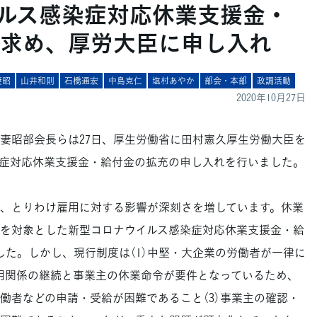
ルス感染症対応休業支援金・
求め、厚労大臣に申し入れ
妻昭
山井和則
石橋通宏
中島克仁
塩村あやか
部会・本部
政調活動
2020年10月27日
昭部会長らは27日、厚生労働省に田村憲久厚生労働大臣を
症対応休業支援金・給付金の拡充の申し入れを行いました。
、とりわけ雇用に対する影響が深刻さを増しています。休業
を対象とした新型コロナウイルス感染症対応休業支援金・給
した。しかし、現行制度は（1）中堅・大企業の労働者が一律に
雇用関係の継続と事業主の休業命令が要件となっているため、
働者などの申請・受給が困難であること（3）事業主の確認・