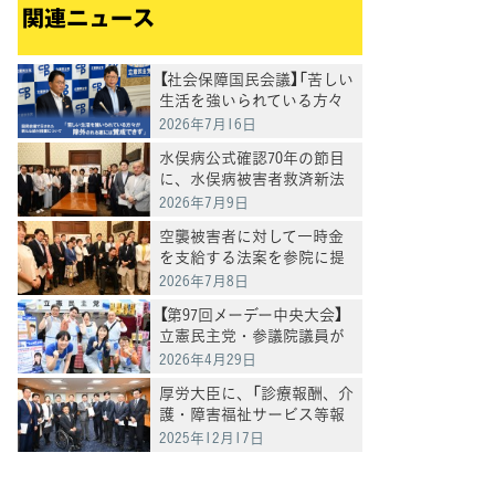
関連ニュース
【社会保障国民会議】「苦しい
生活を強いられている方々
が除外される案には賛成で
2026年7月16日
きず」―国民会議で示された
水俣病公式確認70年の節目
新たな給付措置について―
に、水俣病被害者救済新法
案提出
2026年7月9日
空襲被害者に対して一時金
を支給する法案を参院に提
出
2026年7月8日
【第97回メーデー中央大会】
立憲民主党・参議院議員が
訴える「働く人が報われる社
2026年4月29日
会」への転換
厚労大臣に、「診療報酬、介
護・障害福祉サービス等報
酬の引き上げを求める要請」
2025年12月17日
を実施