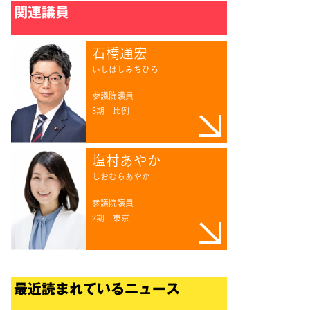
関連議員
石橋通宏
いしばしみちひろ
参議院議員
3期
比例
塩村あやか
しおむらあやか
参議院議員
2期
東京
最近読まれているニュース