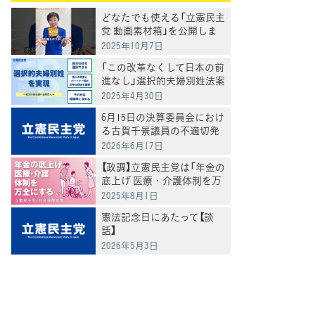
どなたでも使える「立憲民主
党 動画素材箱」を公開しま
した
2025年10月7日
「この改革なくして日本の前
進なし」選択的夫婦別姓法案
を提出
2025年4月30日
6月15日の決算委員会におけ
る古賀千景議員の不適切発
言と処分について
2026年6月17日
【政調】立憲民主党は「年金の
底上げ 医療・介護体制を万
全にする」
2025年8月1日
憲法記念日にあたって【談
話】
2026年5月3日