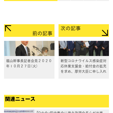
次の記事
前の記事
福山幹事長記者会見２０２０
新型コロナウイルス感染症対
年１０月２７日（火）
応休業支援金・給付金の拡充
を求め、厚労大臣に申し入れ
関連ニュース
「Qの会」院内集会に徳永政調会長らが出席