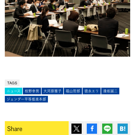
TAGS
ニュース
枝野幸男
大河原雅子
福山哲郎
徳永エリ
逢坂誠二
ジェンダー平等推進本部
ポスト
シェア
Lineで送
は
Share