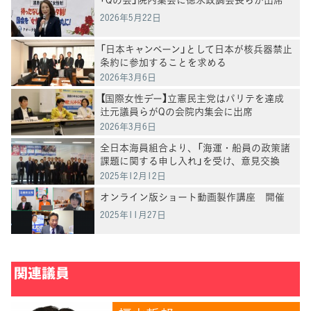
2026年5月22日
「日本キャンペーン」として日本が核兵器禁止
条約に参加することを求める
2026年3月6日
【国際女性デー】立憲民主党はパリテを達成
辻元議員らがQの会院内集会に出席
2026年3月6日
全日本海員組合より、「海運・船員の政策諸
課題に関する申し入れ」を受け、意見交換
2025年12月12日
オンライン版ショート動画製作講座 開催
2025年11月27日
関連議員