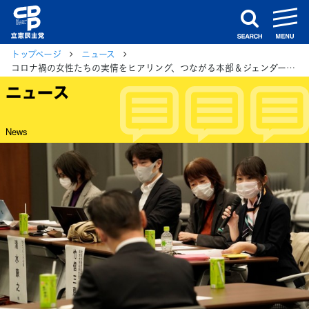
m
search
トップページ
ニュース
コロナ禍の女性たちの実情をヒアリング、つながる本部＆ジェンダー平等推進本部合同会議
ニュース
News