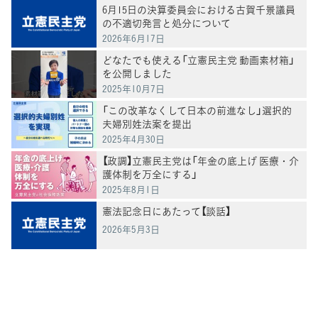
6月15日の決算委員会における古賀千景議員
の不適切発言と処分について
2026年6月17日
どなたでも使える「立憲民主党 動画素材箱」
を公開しました
2025年10月7日
「この改革なくして日本の前進なし」選択的
夫婦別姓法案を提出
2025年4月30日
【政調】立憲民主党は「年金の底上げ 医療・介
護体制を万全にする」
2025年8月1日
憲法記念日にあたって【談話】
2026年5月3日