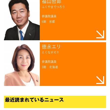
福山哲郎
ふくやまてつろう
参議院議員
5期
京都
徳永エリ
とくながえり
参議院議員
3期
北海道
最近読まれているニュース