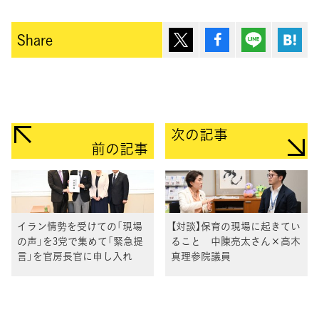
ポスト
シェア
Lineで送
は
Share
次の記事
前の記事
イラン情勢を受けての「現場
【対談】保育の現場に起きてい
の声」を3党で集めて「緊急提
ること 中陳亮太さん×高木
言」を官房長官に申し入れ
真理参院議員