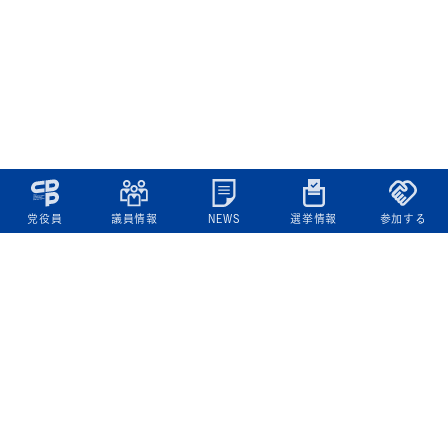
党役員
議員情報
NEWS
選挙情報
参加する
立憲民主党について
綱領
役員一覧
次の内閣
委員会委員一覧
議員・総支部長一覧
党本部所在地
都道府県連一覧
立憲民主党 活動計画・活動報告
ニュース
政策情報