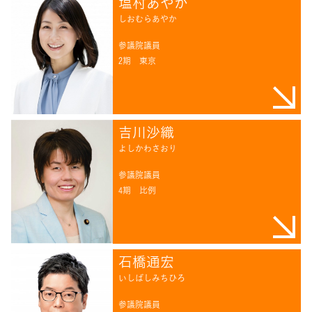
塩村あやか
しおむらあやか
参議院議員
2期
東京
吉川沙織
よしかわさおり
参議院議員
4期
比例
石橋通宏
いしばしみちひろ
参議院議員