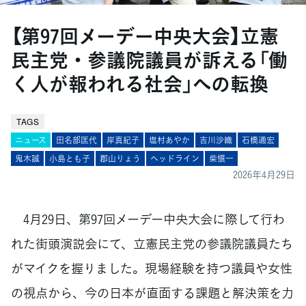
【第97回メーデー中央大会】立憲
民主党・参議院議員が訴える「働
く人が報われる社会」への転換
TAGS
ニュース
田名部匡代
岸真紀子
塩村あやか
吉川沙織
石橋通宏
鬼木誠
小島とも子
郡山りょう
ヘッドライン
柴愼一
2026年4月29日
4月29日、第97回メーデー中央大会に際して行わ
れた街頭演説会にて、立憲民主党の参議院議員たち
がマイクを握りました。現場経験を持つ議員や女性
の視点から、今の日本が直面する課題と解決策を力