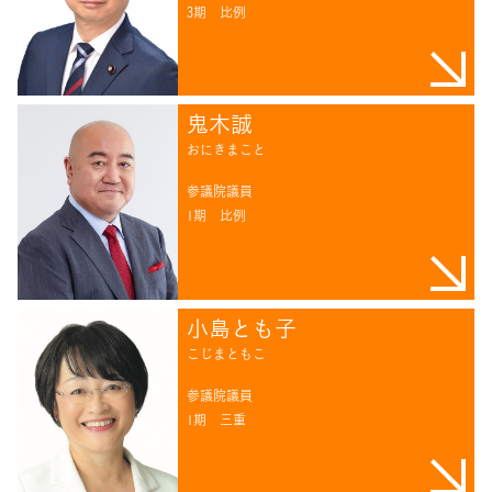
3期
比例
鬼木誠
おにきまこと
参議院議員
1期
比例
小島とも子
こじまともこ
参議院議員
1期
三重