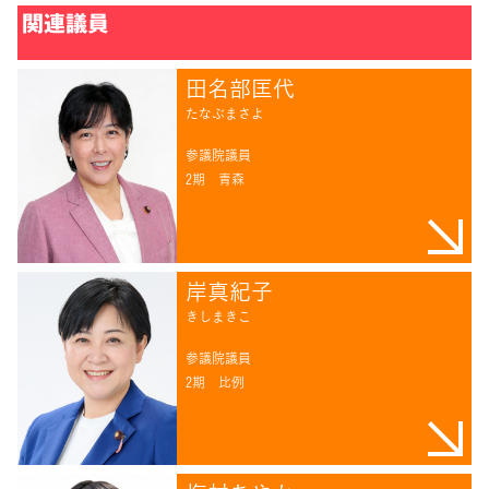
関連議員
田名部匡代
たなぶまさよ
参議院議員
2期
青森
岸真紀子
きしまきこ
参議院議員
2期
比例