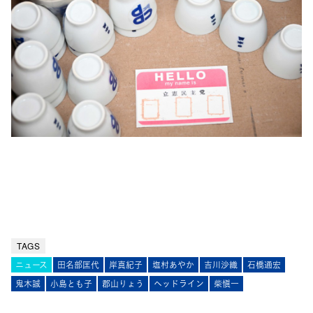
TAGS
ニュース
田名部匡代
岸真紀子
塩村あやか
吉川沙織
石橋通宏
鬼木誠
小島とも子
郡山りょう
ヘッドライン
柴愼一