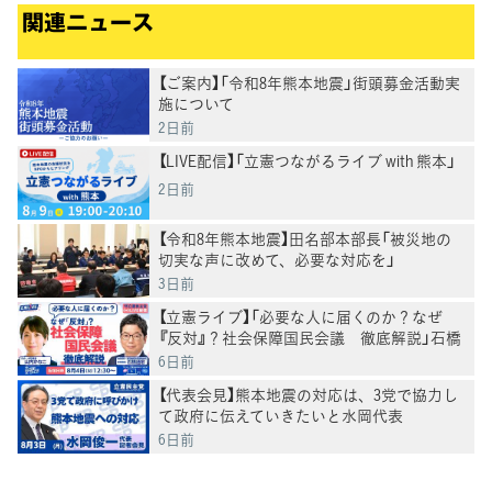
関連ニュース
【ご案内】「令和8年熊本地震」街頭募金活動実
施について
2日前
【LIVE配信】「立憲つながるライブ with 熊本」
2日前
【令和8年熊本地震】田名部本部長「被災地の
切実な声に改めて、必要な対応を」
3日前
【立憲ライブ】「必要な人に届くのか？なぜ
『反対』？社会保障国民会議 徹底解説」石橋
通宏×山内かなこ
6日前
【代表会見】熊本地震の対応は、3党で協力し
て政府に伝えていきたいと水岡代表
6日前