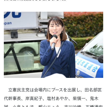
立憲民主党は会場内にブースを出展し、田名部匡
代幹事長、岸真紀子、塩村あやか、柴愼一、鬼木
誠、小島とも子、郡山りょう、吉川沙織、石橋通宏