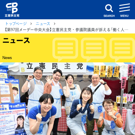
m
search
トップページ
ニュース
【第97回メーデー中央大会】立憲民主党・参議院議員が訴える「働く人が報われる社会」への転換
ニュース
News