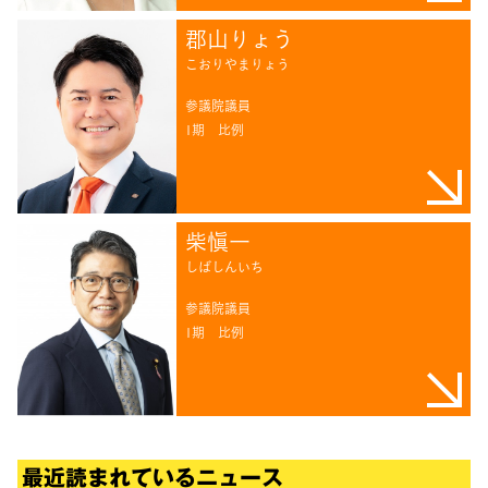
郡山りょう
こおりやまりょう
参議院議員
1期
比例
柴愼一
しばしんいち
参議院議員
1期
比例
最近読まれているニュース