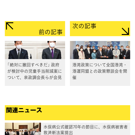
次の記事
前の記事
「絶対に撤回すべきだ」 政府
港湾政策について全国港湾・
が検討中の児童手当削減案に
港運同盟との政策懇談会を開
ついて、泉政調会長らが会見
催
関連ニュース
水俣病公式確認70年の節目に、水俣病被害者
救済新法案提出