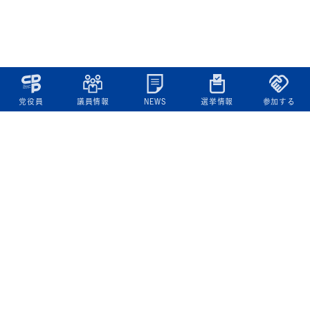
党役員
議員情報
NEWS
選挙情報
参加する
立憲民主党について
綱領
役員一覧
次の内閣
委員会委員一覧
議員・総支部長一覧
党本部所在地
都道府県連一覧
立憲民主党 活動計画・活動報告
ニュース
政策情報
基本政策
ビジョン２２
政策集
選挙政策
国会レポート
政調活動ニュース
提出法案