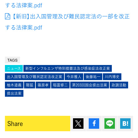
する法律案.pdf
【新旧】出入国管理及び難民認定法の一部を改正
する法律案.pdf
TAGS
ニュース
新型インフルエンザ特別措置法及び感染症法改正案
出入国管理及び難民認定法改正案
今井雅人
後藤祐一
川内博史
柚木道義
階猛
篠原孝
稲富修二
第203回国会提出法案
政調活動
提出法案
ポスト
シェア
Lineで送
は
Share