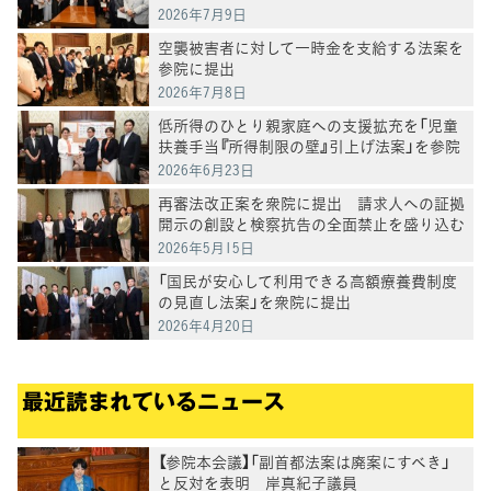
2026年7月9日
空襲被害者に対して一時金を支給する法案を
参院に提出
2026年7月8日
低所得のひとり親家庭への支援拡充を「児童
扶養手当『所得制限の壁』引上げ法案」を参院
に提出
2026年6月23日
再審法改正案を衆院に提出 請求人への証拠
開示の創設と検察抗告の全面禁止を盛り込む
2026年5月15日
「国民が安心して利用できる高額療養費制度
の見直し法案」を衆院に提出
2026年4月20日
最近読まれているニュース
【参院本会議】「副首都法案は廃案にすべき」
と反対を表明 岸真紀子議員