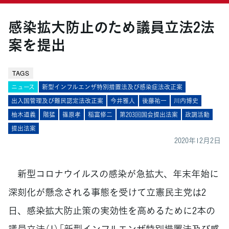
感染拡大防止のため議員立法2法
案を提出
TAGS
ニュース
新型インフルエンザ特別措置法及び感染症法改正案
出入国管理及び難民認定法改正案
今井雅人
後藤祐一
川内博史
柚木道義
階猛
篠原孝
稲富修二
第203回国会提出法案
政調活動
提出法案
2020年12月2日
新型コロナウイルスの感染が急拡大、年末年始に
深刻化が懸念される事態を受けて立憲民主党は2
日、感染拡大防止策の実効性を高めるために2本の
議員立法（1）「新型インフルエンザ特別措置法及び感