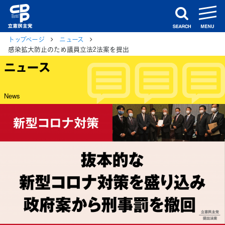
m
search
トップページ
ニュース
感染拡大防止のため議員立法2法案を提出
ニュース
News