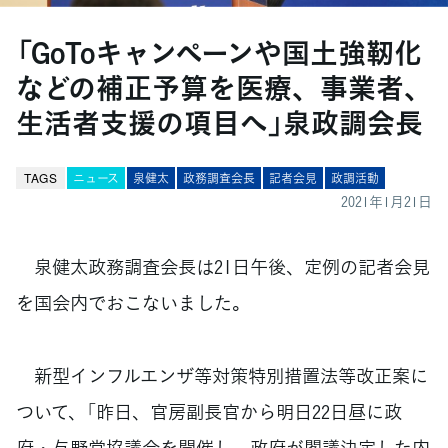
「GoToキャンペーンや国土強靭化
などの補正予算を医療、事業者、
生活者支援の項目へ」泉政調会長
TAGS
ニュース
泉健太
政務調査会長
記者会見
政調活動
2021年1月21日
泉健太政務調査会長は21日午後、定例の記者会見
を国会内でおこないました。
新型インフルエンザ等対策特別措置法等改正案に
ついて、「昨日、官房副長官から明日22日昼に政
府・与野党協議会を開催し、政府が閣議決定した内