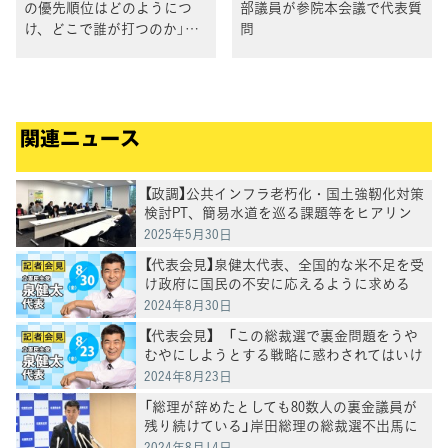
の優先順位はどのようにつ
部議員が参院本会議で代表質
け、どこで誰が打つのか」代
問
表質問で水岡俊一議員
関連ニュース
【政調】公共インフラ老朽化・国土強靭化対策
検討PT、簡易水道を巡る課題等をヒアリン
グ
2025年5月30日
【代表会見】泉健太代表、全国的な米不足を受
け政府に国民の不安に応えるように求める
2024年8月30日
【代表会見】 「この総裁選で裏金問題をうや
むやにしようとする戦略に惑わされてはいけ
ない」と泉健太代表
2024年8月23日
「総理が辞めたとしても80数人の裏金議員が
残り続けている」岸田総理の総裁選不出馬に
泉代表
2024年8月14日