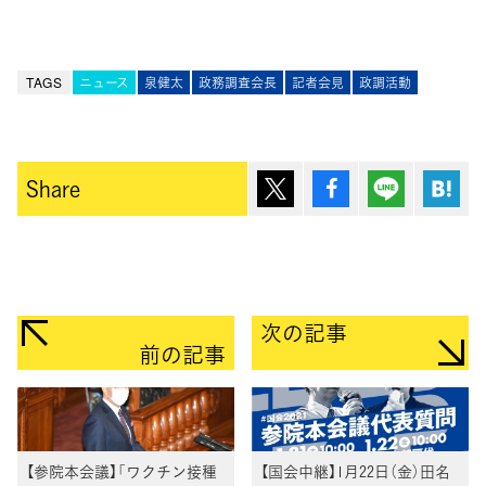
TAGS
ニュース
泉健太
政務調査会長
記者会見
政調活動
ポスト
シェア
Lineで送
は
Share
次の記事
前の記事
【参院本会議】「ワクチン接種
【国会中継】1月22日（金）田名