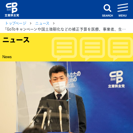
m
search
トップページ
ニュース
「GoToキャンペーンや国土強靭化などの補正予算を医療、事業者、生活者支援の項目へ」泉政調会長
ニュース
News