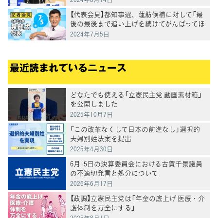
【代表会見】都知事選、蓮舫候補に対して「最
後の最後まで追い上げを続けてがんばってほ
しい」
2024年7月5日
最近読まれているニュース
どなたでも使える「立憲民主党 動画素材箱」
を公開しました
2025年10月7日
「この改革なくして日本の前進なし」選択的
夫婦別姓法案を提出
2025年4月30日
6月15日の決算委員会における古賀千景議員
の不適切発言と処分について
2026年6月17日
【政調】立憲民主党は「年金の底上げ 医療・介
護体制を万全にする」
2025年8月1日