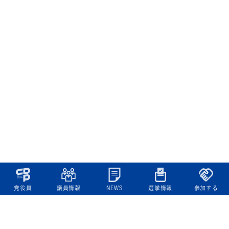
党役員
議員情報
NEWS
選挙情報
参加する
立憲民主党について