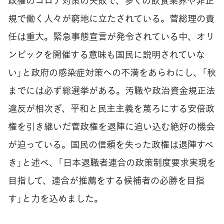
政権のコロナ対策の失敗で、多くの飲食業界や非正
規で働く人々が窮地に立たされている。菅総理の責
任は重大。緊急事態宣言が発令されている中、オリ
ンピックを開催する意味も国民に説明されていな
い」と政府の感染症対策への不満をあらわにし、「秋
までには必ず総選挙がある。汚職や政治資金規正法
違反が相次ぎ、平和と民主主義を蔑ろにする安倍政
権を引き継いだ菅政権を退陣に追い込む絶好の機会
が迫っている。国民の信頼を失った政権は退陣すべ
き」と述べ、「日本退職者連合の政策制度要求実現を
目指して、連合が推薦をする候補者の必勝を目指
す」と力を込めました。