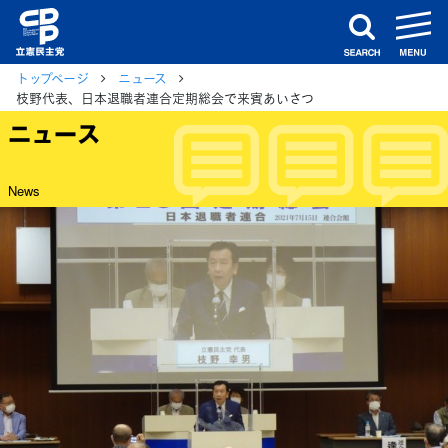
m
search
トップページ
ニュース
枝野代表、日本退職者連合定期総会で来賓あいさつ
ニュース
News