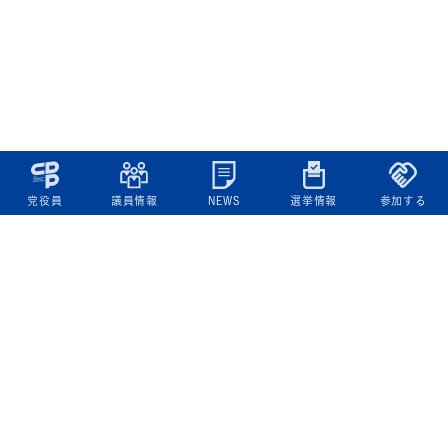
党役員
議員情報
NEWS
選挙情報
参加する
立憲民主党について
綱領
役員一覧
次の内閣
委員会委員一覧
議員・総支部長一覧
党本部所在地
都道府県連一覧
立憲民主党 活動計画・活動報告
ニュース
政策情報
基本政策
ビジョン２２
政策集
選挙政策