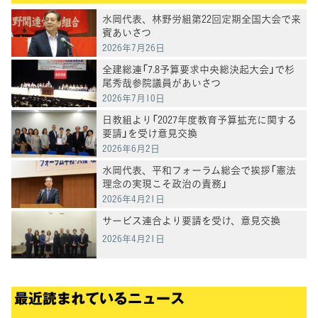
水岡代表、林野労組第22回定期全国大会で来
賓あいさつ
2026年7月26日
全建総連「7.8予算要求中央総決起大会」で杉
尾秀哉参院議員があいさつ
2026年7月10日
日教組より「2027年度教育予算拡充に関する
要請」を受け意見交換
2026年6月2日
水岡代表、平和フォーラム総会で挨拶「憲法
理念の実現こそ政治の責務」
2026年4月21日
サービス連合より要請を受け、意見交換
2026年4月21日
最近読まれているニュース