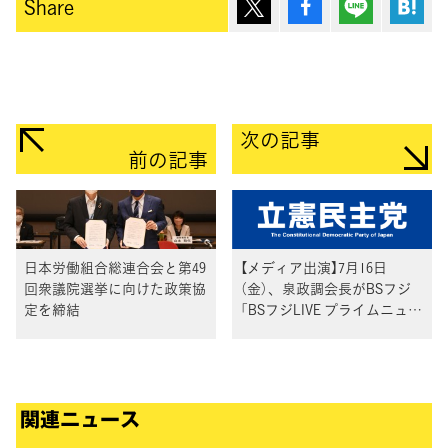
ポスト
シェア
Lineで送
は
Share
次の記事
前の記事
日本労働組合総連合会と第49
【メディア出演】7月16日
回衆議院選挙に向けた政策協
（金）、泉政調会長がBSフジ
定を締結
「BSフジLIVE プライムニュー
ス」に生出演
関連ニュース