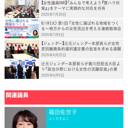
【女性議員NW】「みんなで考えよう『票ハラ対
策』」をテーマに実践的な対応を共有
2026年7月30日
8/18（火） 第1回 「女性に選ばれる地域をつく
る～地方からの女性流出を考える連続勉強会
～」
2026年7月9日
【ジェンダー】辻元ジェンダー本部長らが女性
差別撤廃条約選択議定書の批准を求める請願
を受ける
2026年6月25日
辻元ジェンダー本部長らが黄川田担当大臣よ
り「政治分野における女性の活躍促進」の要
請を受ける
2026年6月9日
関連議員
福田佐世子
ふくださよこ