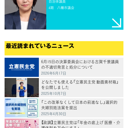
自治体議員
4期
八幡市議会
最近読まれているニュース
6月15日の決算委員会における古賀千景議員
の不適切発言と処分について
2026年6月17日
どなたでも使える「立憲民主党 動画素材箱」
を公開しました
2025年10月7日
「この改革なくして日本の前進なし」選択的
夫婦別姓法案を提出
2025年4月30日
【政調】立憲民主党は「年金の底上げ 医療・介
護体制を万全にする」