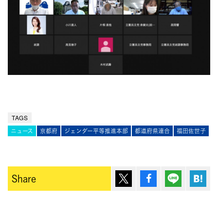
TAGS
ニュース
京都府
ジェンダー平等推進本部
都道府県連合
福田佐世子
ポスト
シェア
Lineで送
は
Share