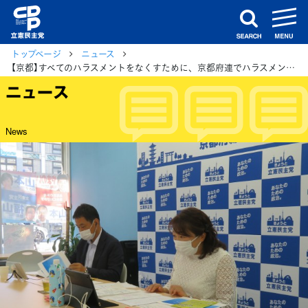
m
search
トップページ
ニュース
【京都】すべてのハラスメントをなくすために、京都府連でハラスメント防止対策研修会を開催
ニュース
News