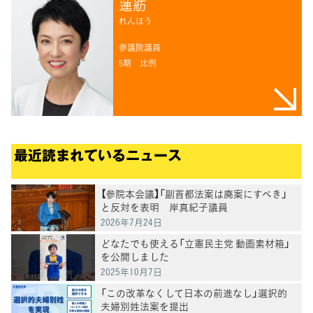
蓮舫
れんほう
参議院議員
5期
比例
最近読まれているニュース
【参院本会議】「副首都法案は廃案にすべき」
と反対を表明 岸真紀子議員
2026年7月24日
どなたでも使える「立憲民主党 動画素材箱」
を公開しました
2025年10月7日
「この改革なくして日本の前進なし」選択的
夫婦別姓法案を提出