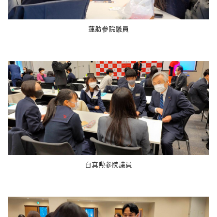
蓮舫参院議員
白真勲参院議員