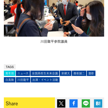
川田龍平参院議員
TAGS
青年局
ニュース
全国高校生未来会議
泉健太
逢坂誠二
蓮舫
白真勲
川田龍平
出演・イベント活動
ポスト
シェア
Lineで送
は
Share