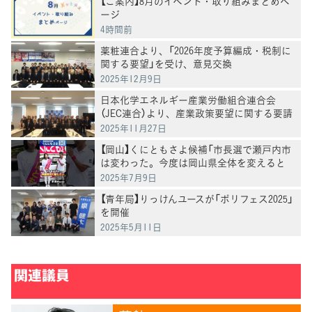
【ご案内】8月のイベント・取り組みまとめペ
ージ
4時間前
薬粧連合より、「2026年度予算編成・税制に
関する要望」を受け、意見交換
2025年12月9日
日本化学エネルギー産業労働組合連合会
（JEC連合）より、産業政策要望に関する要請
を受け、意見交換
2025年11月27日
【岡山】くにともさよ候補「市長選で瀬戸内市
は変わった。今度は岡山県全体を変えると
き」泉健太常任顧問と訴え
2025年7月9日
【青年局】りっけんユースが「ポリフェス2025」
を開催
2025年5月11日
関連議員