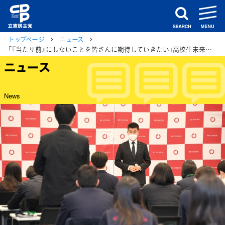
m
search
トップページ
ニュース
「『当たり前』にしないことを皆さんに期待していきたい」高校生未来会議で泉代表
ニュース
News