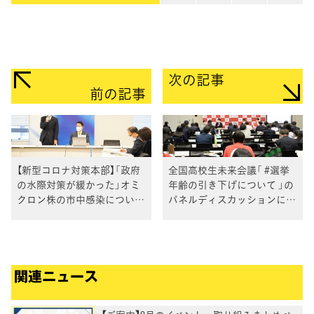
次の記事
前の記事
【新型コロナ対策本部】「政府
全国高校生未来会議「 #選挙
の水際対策が緩かった」オミ
年齢の引き下げについて 」の
クロン株の市中感染について
パネルディスカッションに小
長妻本部長
川政調会長が登壇
関連ニュース