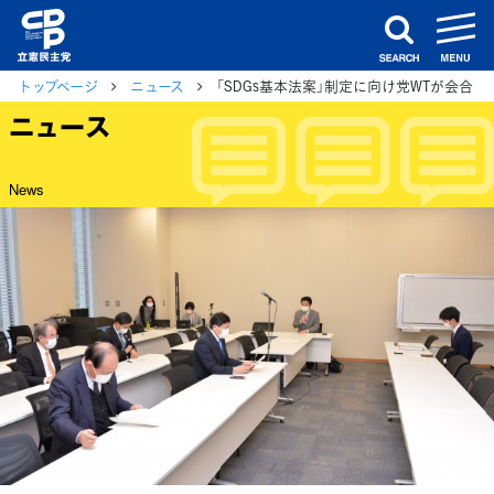
m
search
トップページ
ニュース
「SDGs基本法案」制定に向け党WTが会合
ニュース
News