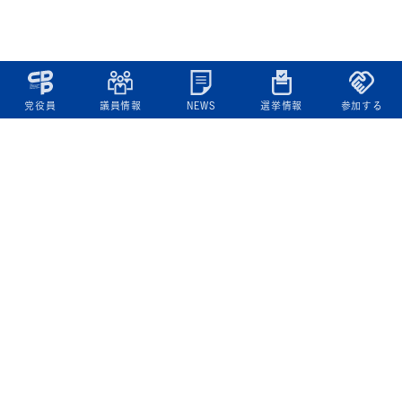
党役員
議員情報
NEWS
選挙情報
参加する
立憲民主党について
綱領
役員一覧
次の内閣
委員会委員一覧
議員・総支部長一覧
党本部所在地
都道府県連一覧
立憲民主党 活動計画・活動報告
ニュース
政策情報
基本政策
ビジョン２２
政策集
選挙政策
国会レポート
政調活動ニュース
提出法案
選挙情報