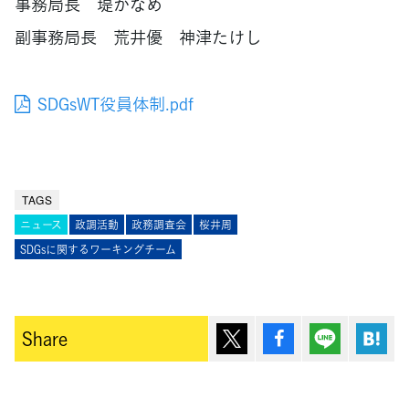
事務局長 堤かなめ
副事務局長 荒井優 神津たけし
SDGsWT役員体制.pdf
TAGS
ニュース
政調活動
政務調査会
桜井周
SDGsに関するワーキングチーム
ポスト
シェア
Lineで送
は
Share