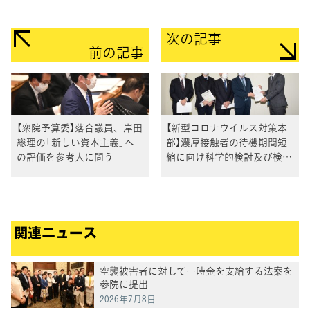
次の記事
前の記事
【衆院予算委】落合議員、岸田
【新型コロナウイルス対策本
総理の「新しい資本主義」へ
部】濃厚接触者の待機期間短
の評価を参考人に問う
縮に向け科学的検討及び検査
体制の抜本拡充求める
関連ニュース
空襲被害者に対して一時金を支給する法案を
参院に提出
2026年7月8日