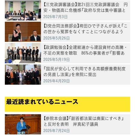
【三党政調審議会】第21回三党政調審議会 円
安・物価高に危機感「政府与党は集中審議と
党首討論を開催を」徳永政調会長
2026年7月3日
【3党合同法務部会】袴田ひで子さんが訴え「こ
の世から冤罪をなくすことにつながるよう
に」再審法改正案の課題についてヒアリング
2026年5月26日
【政調勉強会】全建総連から建設資材の高騰・
不足の実態を聴取 86%の事業者が「影響あ
り」
2026年5月19日
「国民が安心して利用できる高額療養費制度
の見直し法案」を衆院に提出
2026年4月20日
最近読まれているニュース
【参院本会議】「副首都法案は廃案にすべき」
と反対を表明 岸真紀子議員
2026年7月24日