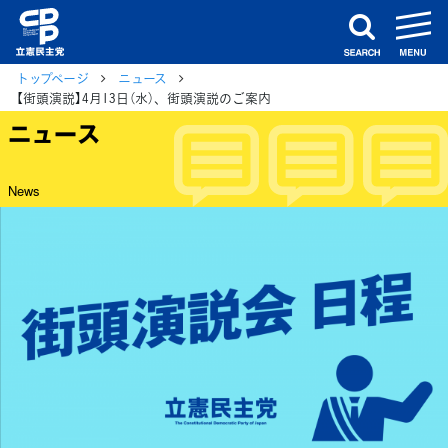
m
search
トップページ
ニュース
【街頭演説】4月13日（水）、街頭演説のご案内
ニュース
News