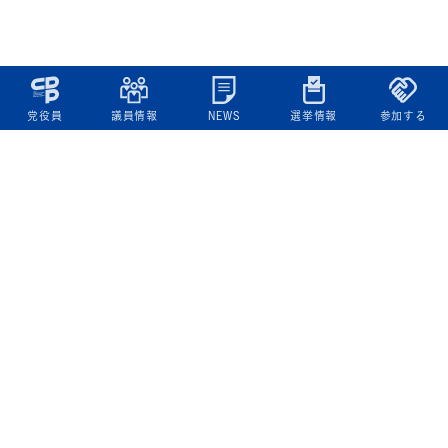
党役員
議員情報
NEWS
選挙情報
参加する
立憲民主党について
綱領
役員一覧
次の内閣
委員会委員一覧
議員・総支部長一覧
党本部所在地
都道府県連一覧
立憲民主党 活動計画・活動報告
ニュース
政策情報
基本政策
ビジョン２２
政策集
選挙政策
国会レポート
政調活動ニュース
提出法案
選挙情報