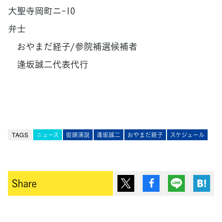
大聖寺岡町ニ-10
弁士
おやまだ経子/参院補選候補者
逢坂誠二代表代行
TAGS
ニュース
街頭演説
逢坂誠二
おやまだ経子
スケジュール
ポスト
シェア
Lineで送
は
Share