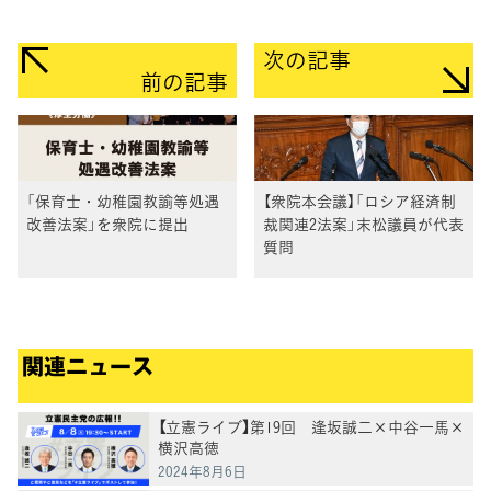
次の記事
前の記事
「保育士・幼稚園教諭等処遇
【衆院本会議】「ロシア経済制
改善法案」を衆院に提出
裁関連2法案」末松議員が代表
質問
関連ニュース
【立憲ライブ】第19回 逢坂誠二×中谷一馬×
横沢高徳
2024年8月6日