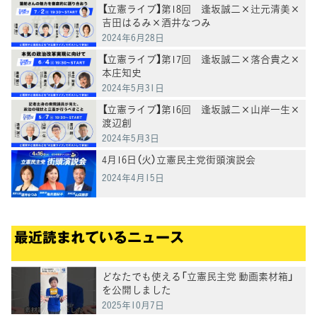
【立憲ライブ】第18回 逢坂誠二×辻元清美×
吉田はるみ×酒井なつみ
2024年6月28日
【立憲ライブ】第17回 逢坂誠二×落合貴之×
本庄知史
2024年5月31日
【立憲ライブ】第16回 逢坂誠二×山岸一生×
渡辺創
2024年5月3日
4月16日（火）立憲民主党街頭演説会
2024年4月15日
最近読まれているニュース
どなたでも使える「立憲民主党 動画素材箱」
を公開しました
2025年10月7日