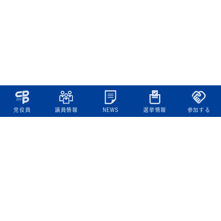
党役員
議員情報
NEWS
選挙情報
参加する
立憲民主党について
綱領
役員一覧
次の内閣
委員会委員一覧
議員・総支部長一覧
党本部所在地
都道府県連一覧
立憲民主党 活動計画・活動報告
ニュース
政策情報