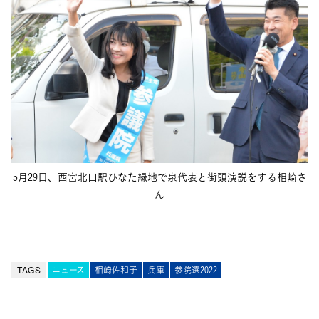
5月29日、西宮北口駅ひなた緑地で泉代表と街頭演説をする相崎さ
ん
TAGS
ニュース
相崎佐和子
兵庫
参院選2022