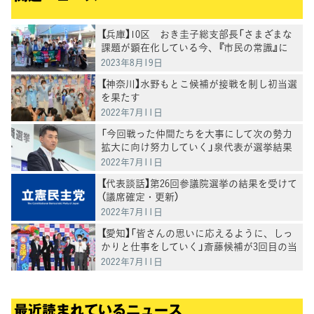
【兵庫】10区 おき圭子総支部長「さまざまな
課題が顕在化している今、『市民の常識』に
政治を変え、もっとワクワクするものにして
2023年8月19日
いきたい」
【神奈川】水野もとこ候補が接戦を制し初当選
を果たす
2022年7月11日
「今回戦った仲間たちを大事にして次の勢力
拡大に向け努力していく」泉代表が選挙結果
受け表明
2022年7月11日
【代表談話】第26回参議院選挙の結果を受けて
（議席確定・更新）
2022年7月11日
【愛知】「皆さんの思いに応えるように、しっ
かりと仕事をしていく」斎藤候補が3回目の当
選
2022年7月11日
最近読まれているニュース