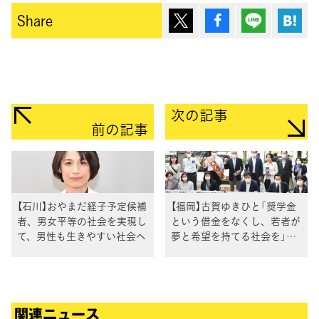
ポスト
シェア
Lineで送
は
Share
次の記事
前の記事
【石川】おやまだ経子予定候補
【福岡】古賀ゆきひと「奨学金
者、男女平等の社会を実現し
という借金をなくし、若者が
て、男性も生きやすい社会へ
夢と希望を持てる社会を」逢
坂代表代行と訴え
関連ニュース