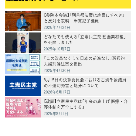
【参院本会議】「副首都法案は廃案にすべき」
と反対を表明 岸真紀子議員
2026年7月24日
どなたでも使える「立憲民主党 動画素材箱」
を公開しました
2025年10月7日
「この改革なくして日本の前進なし」選択的
夫婦別姓法案を提出
2025年4月30日
6月15日の決算委員会における古賀千景議員
の不適切発言と処分について
2026年6月17日
【政調】立憲民主党は「年金の底上げ 医療・介
護体制を万全にする」
2025年8月1日