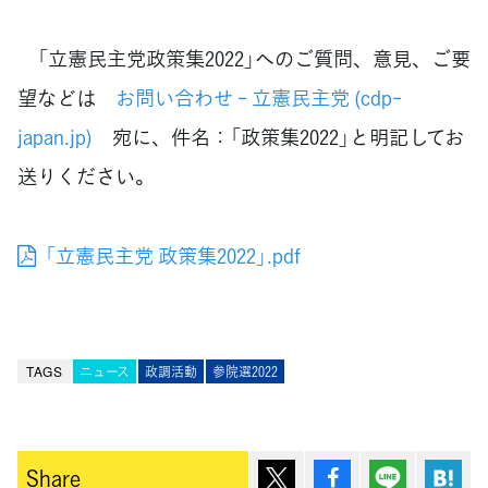
「立憲民主党政策集2022」へのご質問、意見、ご要
望などは
お問い合わせ - 立憲民主党 (cdp-
japan.jp)
宛に、件名：「政策集2022」と明記してお
送りください。
「立憲民主党 政策集2022」.pdf
TAGS
ニュース
政調活動
参院選2022
ポスト
シェア
Lineで送
は
Share