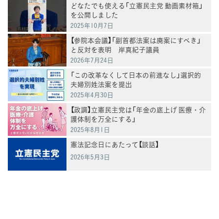
どなたでも使える「立憲民主党 動画素材箱」
を公開しました
2025年10月7日
【参院本会議】「副首都法案は廃案にすべき」
と反対を表明 岸真紀子議員
2026年7月24日
「この改革なくして日本の前進なし」選択的
夫婦別姓法案を提出
2025年4月30日
【政調】立憲民主党は「年金の底上げ 医療・介
護体制を万全にする」
2025年8月1日
憲法記念日にあたって【談話】
2026年5月3日