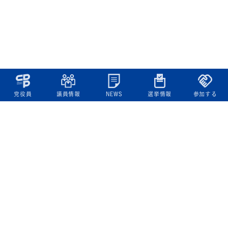
党役員
議員情報
NEWS
選挙情報
参加する
立憲民主党について
綱領
役員一覧
次の内閣
委員会委員一覧
議員・総支部長一覧
党本部所在地
都道府県連一覧
立憲民主党 活動計画・活動報告
ニュース
政策情報
基本政策
ビジョン２２
政策集
選挙政策
国会レポート