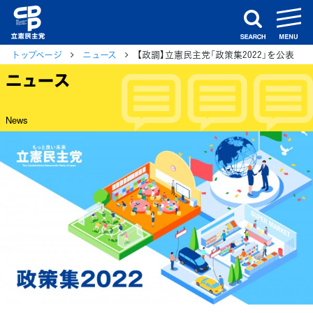
m
search
トップページ
ニュース
【政調】立憲民主党「政策集2022」を公表
ニュース
News