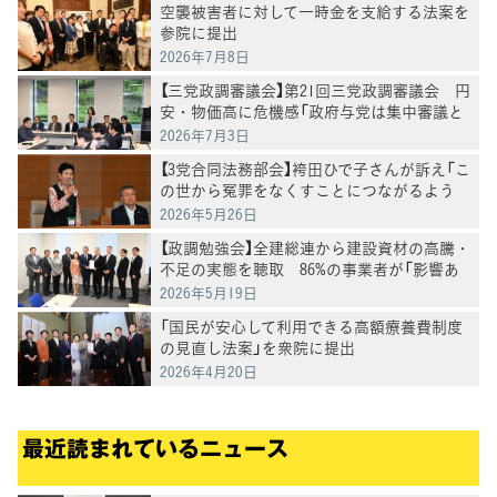
空襲被害者に対して一時金を支給する法案を
参院に提出
2026年7月8日
【三党政調審議会】第21回三党政調審議会 円
安・物価高に危機感「政府与党は集中審議と
党首討論を開催を」徳永政調会長
2026年7月3日
【3党合同法務部会】袴田ひで子さんが訴え「こ
の世から冤罪をなくすことにつながるよう
に」再審法改正案の課題についてヒアリング
2026年5月26日
【政調勉強会】全建総連から建設資材の高騰・
不足の実態を聴取 86%の事業者が「影響あ
り」
2026年5月19日
「国民が安心して利用できる高額療養費制度
の見直し法案」を衆院に提出
2026年4月20日
最近読まれているニュース