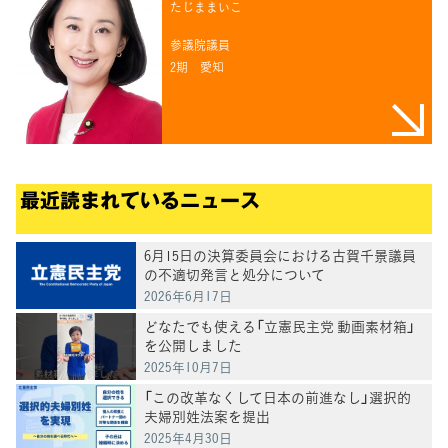
たじままいこ
参議院議員
2期
愛知
最近読まれているニュース
6月15日の決算委員会における古賀千景議員
の不適切発言と処分について
2026年6月17日
どなたでも使える「立憲民主党 動画素材箱」
を公開しました
2025年10月7日
「この改革なくして日本の前進なし」選択的
夫婦別姓法案を提出
2025年4月30日