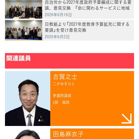
自治労から2027年度政府予算編成に関する要
請、意見交換 「命に関わるサービスに地域
格差を生じさせない」田名部幹事長
2026年6月16日
日教組より「2027年度教育予算拡充に関する
要請」を受け意見交換
2026年6月2日
関連議員
古賀之士
こがゆきひと
参議院議員
2期
福岡
田島麻衣子