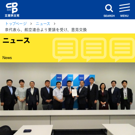
m
search
トップページ
ニュース
泉代表ら、航空連合より要請を受け、意見交換
ニュース
News