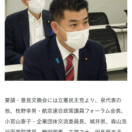
要請・意見交換会には立憲民主党より、泉代表の
他、枝野幸男・航空連合政策議員フォーラム会長、
小宮山泰子・企業団体交流委員長、城井崇、森山浩
行両衆院議員、野田国義、古賀之士、田島麻衣子、