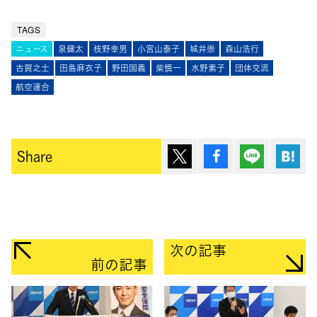
TAGS
ニュース
泉健太
枝野幸男
小宮山泰子
城井崇
森山浩行
古賀之士
田島麻衣子
野田国義
柴慎一
水野素子
団体交流
航空連合
ポスト
シェア
Lineで送
は
Share
次の記事
前の記事