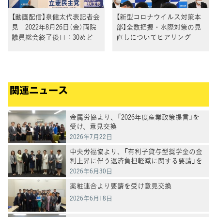
【動画配信】泉健太代表記者会
【新型コロナウイルス対策本
見 2022年8月26日（金）両院
部】全数把握・水際対策の見
議員総会終了後11：30めど
直しについてヒアリング
関連ニュース
金属労協より、「2026年度産業政策提言」を
受け、意見交換
2026年7月22日
中央労福協より、「有利子貸与型奨学金の金
利上昇に伴う返済負担軽減に関する要請」を
受け、意見交換
2026年6月30日
薬粧連合より要請を受け意見交換
2026年6月18日