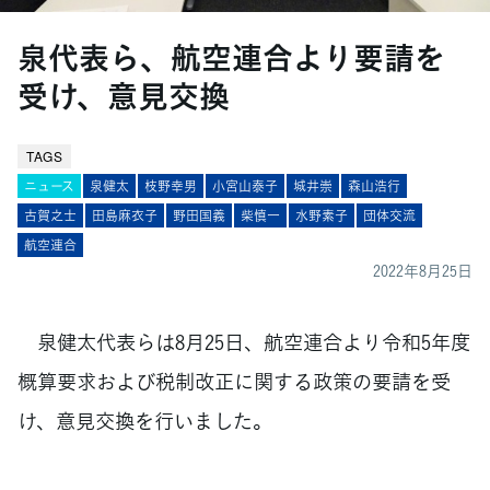
泉代表ら、航空連合より要請を
受け、意見交換
TAGS
ニュース
泉健太
枝野幸男
小宮山泰子
城井崇
森山浩行
古賀之士
田島麻衣子
野田国義
柴慎一
水野素子
団体交流
航空連合
2022年8月25日
泉健太代表らは8月25日、航空連合より令和5年度
概算要求および税制改正に関する政策の要請を受
け、意見交換を行いました。