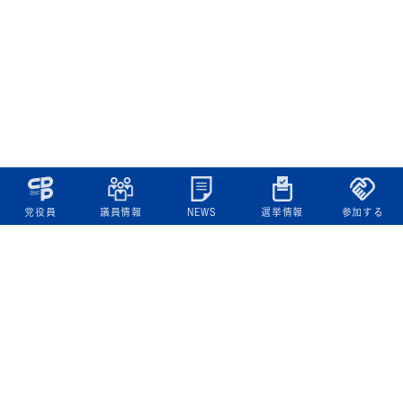
党役員
議員情報
NEWS
選挙情報
参加する
立憲民主党について
綱領
役員一覧
次の内閣
委員会委員一覧
議員・総支部長一覧
党本部所在地
都道府県連一覧
立憲民主党 活動計画・活動報告
ニュース