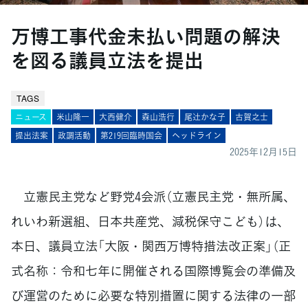
万博工事代金未払い問題の解決
を図る議員立法を提出
TAGS
ニュース
米山隆一
大西健介
森山浩行
尾辻󠄀かな子
古賀之士
提出法案
政調活動
第219回臨時国会
ヘッドライン
2025年12月15日
立憲民主党など野党4会派（立憲民主党・無所属、
れいわ新選組、日本共産党、減税保守こども）は、
本日、議員立法「大阪・関西万博特措法改正案」（正
式名称：令和七年に開催される国際博覧会の準備及
び運営のために必要な特別措置に関する法律の一部