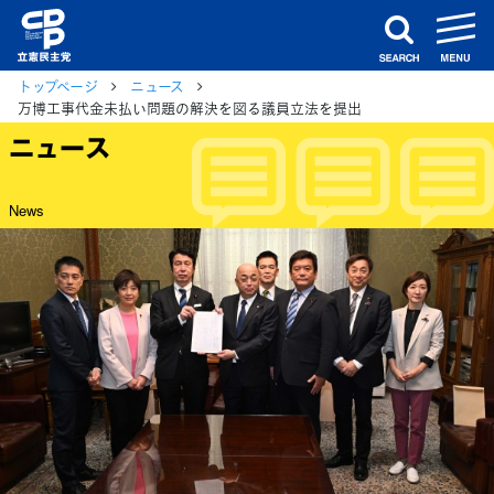
m
search
トップページ
ニュース
万博工事代金未払い問題の解決を図る議員立法を提出
ニュース
News