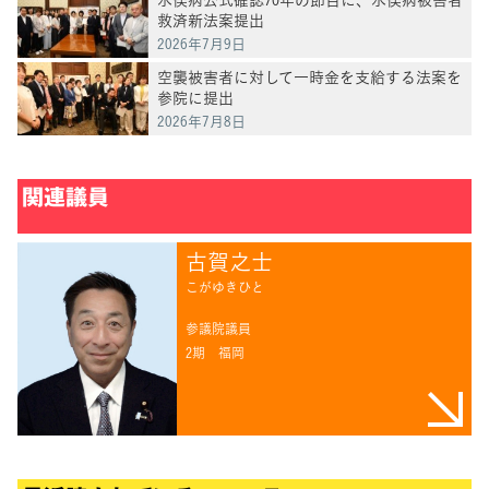
救済新法案提出
2026年7月9日
空襲被害者に対して一時金を支給する法案を
参院に提出
2026年7月8日
関連議員
古賀之士
こがゆきひと
参議院議員
2期
福岡