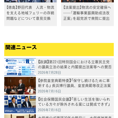
【徳島】野田代表 人流・物流
【法案提出】物流の安定確保へ
を支える地域フェリーの存続
──「運輸事業振興助成法改
問題などについて意見交換
正案」を超党派で衆院に提出
関連ニュース
【政調】第221回特別国会における立憲民主党
の議員立法の結果と内閣提出法案等への賛否
結果
2026年7月28日
【参院皇室典範特委】「保守し続けるために革
新する」 長浜博行議員、皇室典範等改正法案
を討論
2026年7月16日
【社会保障国民会議】「苦しい生活を強いられ
ている方々が除外される案には賛成できず」
―国民会議で示された新たな給付措置につい
2026年7月16日
て―
水俣病公式確認70年の節目に、水俣病被害者