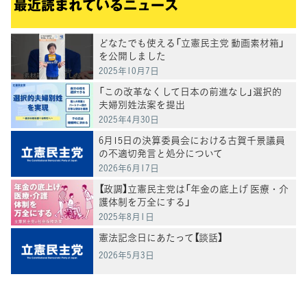
最近読まれているニュース
どなたでも使える「立憲民主党 動画素材箱」
を公開しました
2025年10月7日
「この改革なくして日本の前進なし」選択的
夫婦別姓法案を提出
2025年4月30日
6月15日の決算委員会における古賀千景議員
の不適切発言と処分について
2026年6月17日
【政調】立憲民主党は「年金の底上げ 医療・介
護体制を万全にする」
2025年8月1日
憲法記念日にあたって【談話】
2026年5月3日