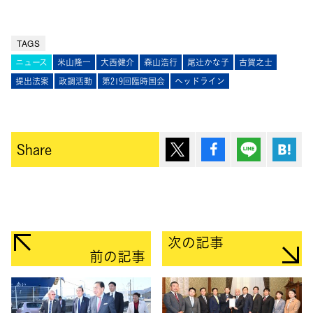
TAGS
ニュース
米山隆一
大西健介
森山浩行
尾辻󠄀かな子
古賀之士
提出法案
政調活動
第219回臨時国会
ヘッドライン
ポスト
シェア
Lineで送
は
Share
次の記事
前の記事