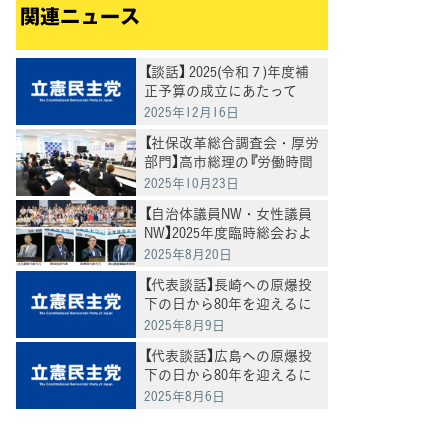
関連ニュース
【談話】 2025(令和７)年度補
正予算の成立にあたって
～ 経済、財政、国民生活
2025年12月16日
「三方よし」の予算を ～
【社保改革総合調査会・厚労
部門】高市総理の『労働時間
規制の緩和検討』について、
2025年10月23日
全国過労死家族会および弁
【自治体議員NW・女性議員
護団よりヒアリング
NW】2025年度臨時総会およ
び合同夏季研修会を開催
2025年8月20日
【代表談話】長崎への原爆投
下の日から80年を迎えるに
あたって
2025年8月9日
【代表談話】広島への原爆投
下の日から80年を迎えるに
あたって
2025年8月6日