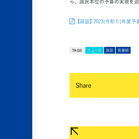
ら、国民本位の予算の実現を迫
【談話】 2023(令和５)年
TAGS
ニュース
談話
長妻昭
Share