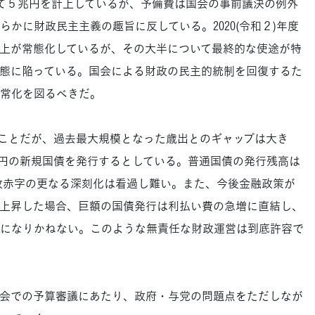
て５兆円を計上しているが、予備費は国会の事前議決の例外
かに財政民主主義の趣旨に反している。2020(令和２)年度
上が常態化しているが、その大半について最終的な使途が特
態に陥っている。国会による財政の民主的統制を回復するた
常化を図るべきだ。
のことだが、過去最大規模となった歳出とのギャップは大き
6兆円の新規国債を発行するとしている。普通国債の発行残高は
、財政赤字の更なる深刻化は看過し難い。また、今後金融政策が
上昇した場合、巨額の国債発行は利払い費の急増に直結し、
になりかねない。このような無責任な財政運営は到底許容で
会での予算審議にあたり、政府・与党の問題点をただしなが