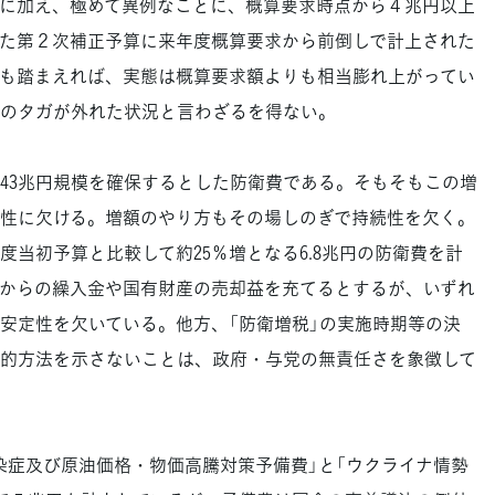
に加え、極めて異例なことに、概算要求時点から４兆円以上
た第２次補正予算に来年度概算要求から前倒しで計上された
も踏まえれば、実態は概算要求額よりも相当膨れ上がってい
のタガが外れた状況と言わざるを得ない。
3兆円規模を確保するとした防衛費である。そもそもこの増
性に欠ける。増額のやり方もその場しのぎで持続性を欠く。
当初予算と比較して約25％増となる6.8兆円の防衛費を計
からの繰入金や国有財産の売却益を充てるとするが、いずれ
安定性を欠いている。他方、「防衛増税」の実施時期等の決
的方法を示さないことは、政府・与党の無責任さを象徴して
症及び原油価格・物価高騰対策予備費」と「ウクライナ情勢