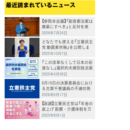
最近読まれているニュース
【参院本会議】「副首都法案は
廃案にすべき」と反対を表
明 岸真紀子議員
2026年7月24日
どなたでも使える「立憲民主
党 動画素材箱」を公開しま
した
2025年10月7日
「この改革なくして日本の前
進なし」選択的夫婦別姓法案
を提出
2025年4月30日
6月15日の決算委員会におけ
る古賀千景議員の不適切発
言と処分について
2026年6月17日
【政調】立憲民主党は「年金の
底上げ 医療・介護体制を万
全にする」
2025年8月1日