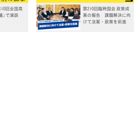
10回全国高
第210回臨時国会 政策成
議」で演説
果の報告 課題解決に向
けて法案・政策を前進