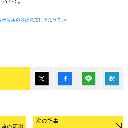
っていく。
度予算政府案の閣議決定にあたって.pdf
ポスト
シェア
Lineで送る
は
次の記事
前の記事