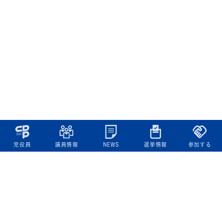
党役員
議員情報
NEWS
選挙情報
参加する
立憲民主党について
綱領
役員一覧
次の内閣
委員会委員一覧
議員・総支部長一覧
党本部所在地
都道府県連一覧
立憲民主党 活動計画・活動報告