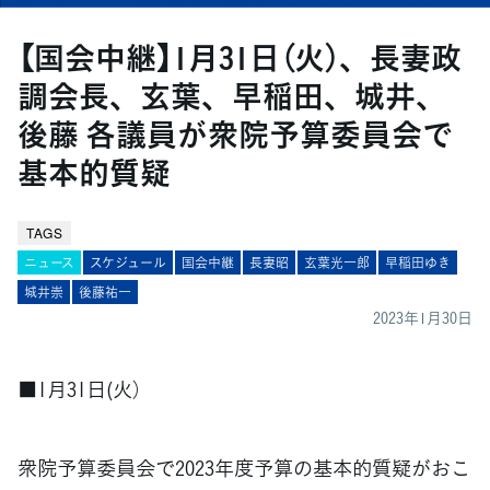
【国会中継】1月31日（火）、長妻政
調会長、玄葉、早稲田、城井、
後藤 各議員が衆院予算委員会で
基本的質疑
TAGS
ニュース
スケジュール
国会中継
長妻昭
玄葉光一郎
早稲田ゆき
城井崇
後藤祐一
2023年1月30日
■1月31日(火）
衆院予算委員会で2023年度予算の基本的質疑がおこ