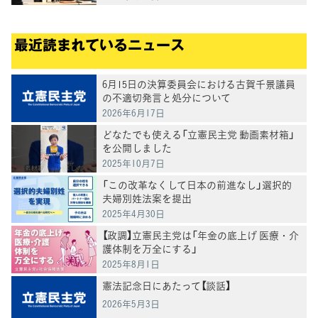
最近読まれているニュース
6月15日の決算委員会における古賀千景議員
の不適切発言と処分について
2026年6月17日
どなたでも使える「立憲民主党 動画素材箱」
を公開しました
2025年10月7日
「この改革なくして日本の前進なし」選択的
夫婦別姓法案を提出
2025年4月30日
【政調】立憲民主党は「年金の底上げ 医療・介
護体制を万全にする」
2025年8月1日
憲法記念日にあたって【談話】
2026年5月3日