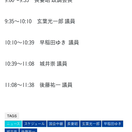
9:35～10:10 玄葉光一郎 議員
10:10～10:39 早稲田ゆき 議員
10:39～11:08 城井崇 議員
11:08～11:38 後藤祐一 議員
TAGS
ニュース
スケジュール
国会中継
長妻昭
玄葉光一郎
早稲田ゆき
城井崇
後藤祐一