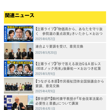
関連ニュース
【立憲ライブ】「物価高から、あなたを守り抜
く 参院選の重点政策」きいたかし×おおつ
き紅葉×村田きょうこ
2025年6月2日
連合より要請を受け、意見交換
2025年5月20日
【立憲ライブ】「秒で答える政治Q＆A 即レス
100本ノック再来」後藤祐一×おおつき紅葉
×村田きょうこ
2025年5月9日
【つながる本部】市民福祉団体全国協議会から
要請、意見交換
2025年4月9日
【厚労部門】駒村康平教授が「年金改革法案の
必要性と意義」について講演
2025年4月1日