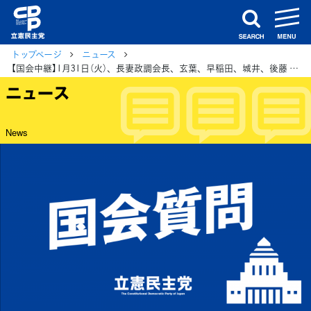
m
search
トップページ
ニュース
【国会中継】1月31日（火）、長妻政調会長、玄葉、早稲田、城井、後藤 各議員が衆院予算委員会で基本的質疑
ニュース
News