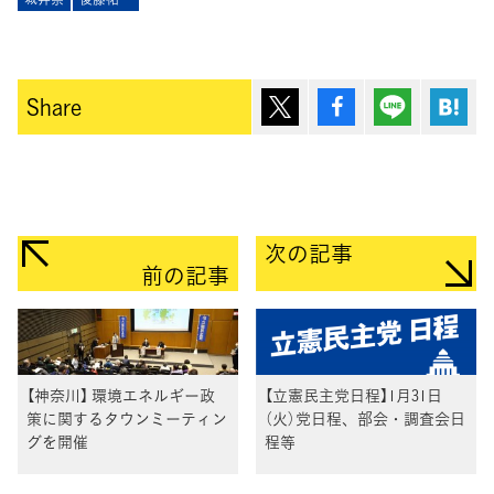
ポスト
シェア
Lineで送
は
Share
次の記事
前の記事
【神奈川】 環境エネルギー政
【立憲民主党日程】1月31日
策に関するタウンミーティン
（火）党日程、部会・調査会日
グを開催
程等