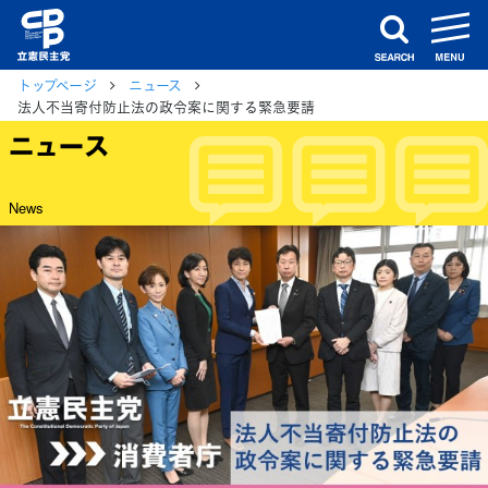
m
search
トップページ
ニュース
法人不当寄付防止法の政令案に関する緊急要請
ニュース
News