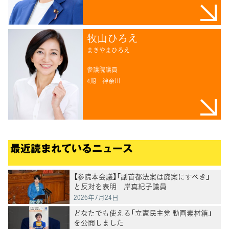
牧山ひろえ
まきやまひろえ
参議院議員
4期
神奈川
最近読まれているニュース
【参院本会議】「副首都法案は廃案にすべき」
と反対を表明 岸真紀子議員
2026年7月24日
どなたでも使える「立憲民主党 動画素材箱」
を公開しました