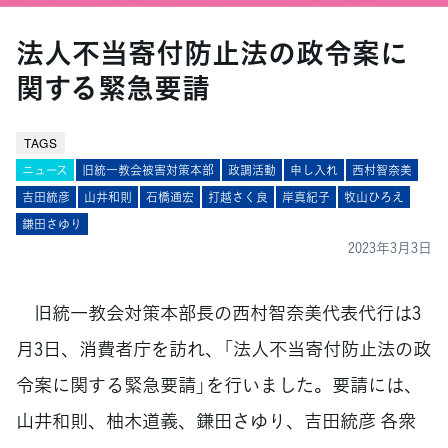
法人不当寄付防止法の政令案に
関する緊急要請
TAGS
ニュース
旧統一教会被害対策本部
政調活動
申し入れ
西村智奈美
吉田統彦
山井和則
石橋通宏
打越さく良
岸真紀子
牧山ひろえ
鎌田さゆり
2023年3月3日
旧統一教会対策本部長の西村智奈美代表代行は3
月3日、消費者庁を訪れ、「法人不当寄付防止法の政
令案に関する緊急要請」を行いました。要請には、
山井和則、柚木道義、鎌田さゆり、吉田統彦 各衆