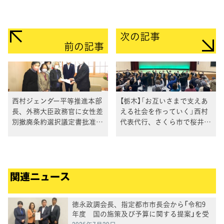
次の記事
前の記事
西村ジェンダー平等推進本部
【栃木】「お互いさまで支えあ
長、外務大臣政務官に女性差
える社会を作っていく」西村
別撤廃条約選択議定書批准を
代表代行、さくら市で桜井ひ
要請
でみ総決起集会で
関連ニュース
徳永政調会長、指定都市市長会から「令和9
年度 国の施策及び予算に関する提案」を受
け、意見交換