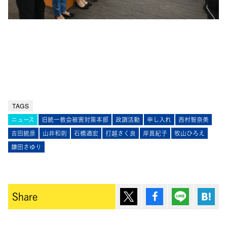
TAGS
ニュース
旧統一教会被害対策本部
政調活動
申し入れ
西村智奈美
吉田統彦
山井和則
石橋通宏
打越さく良
岸真紀子
牧山ひろえ
鎌田さゆり
ポスト
シェア
Lineで送
は
Share