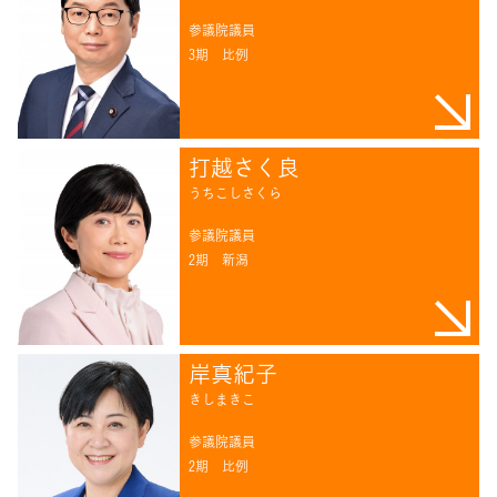
参議院議員
3期
比例
打越さく良
うちこしさくら
参議院議員
2期
新潟
岸真紀子
きしまきこ
参議院議員
2期
比例