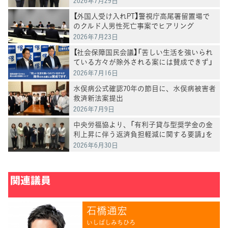
2026年7月29日
【外国人受け入れPT】警視庁高尾署留置場で
のクルド人男性死亡事案でヒアリング
2026年7月23日
【社会保障国民会議】「苦しい生活を強いられ
ている方々が除外される案には賛成できず」
―国民会議で示された新たな給付措置につい
2026年7月16日
て―
水俣病公式確認70年の節目に、水俣病被害者
救済新法案提出
2026年7月9日
中央労福協より、「有利子貸与型奨学金の金
利上昇に伴う返済負担軽減に関する要請」を
受け、意見交換
2026年6月30日
関連議員
石橋通宏
いしばしみちひろ