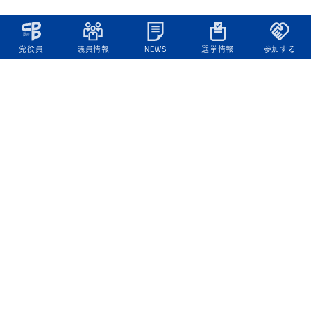
党役員
議員情報
NEWS
選挙情報
参加する
立憲民主党について
綱領
役員一覧
次の内閣
委員会委員一覧
議員・総支部長一覧
党本部所在地
都道府県連一覧
立憲民主党 活動計画・活動報告
ニュース
政策情報
基本政策
ビジョン２２
政策集
選挙政策
国会レポート
政調活動ニュース
提出法案
選挙情報
参院選2025選挙結果
衆院選2024選挙結果
参院選2022選挙結果
衆院選2021選挙結果