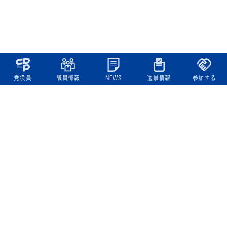
党役員
議員情報
NEWS
選挙情報
参加する
立憲民主党について
綱領
役員一覧
次の内閣
委員会委員一覧
議員・総支部長一覧
党本部所在地
都道府県連一覧
立憲民主党 活動計画・活動報告
ニュース
政策情報
基本政策
ビジョン２２
政策集
選挙政策
国会レポート
政調活動ニュース
提出法案