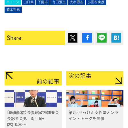
ニュース
山口県
下関市
有田芳生
大串博志
小田村克彦
酒本哲也
ポスト
シェア
Lineで送
は
Share
次の記事
前の記事
【動画配信】長妻昭政務調査会
第7回りっけん女性塾オンラ
長記者会見 3月16日
イン・トークを開催
(木)10:30～