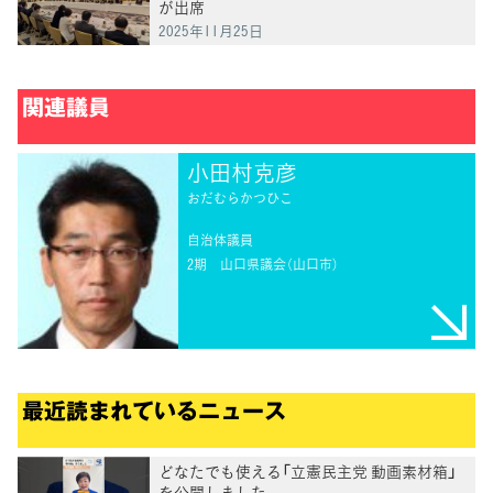
が出席
2025年11月25日
関連議員
小田村克彦
おだむらかつひこ
自治体議員
2期
山口県議会（山口市）
最近読まれているニュース
どなたでも使える「立憲民主党 動画素材箱」
を公開しました