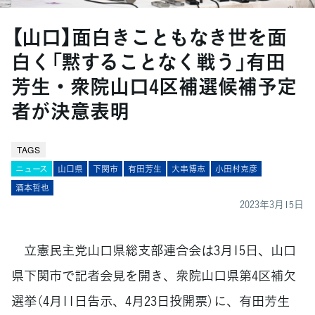
【山口】面白きこともなき世を面
白く「黙することなく戦う」有田
芳生・衆院山口4区補選候補予定
者が決意表明
TAGS
ニュース
山口県
下関市
有田芳生
大串博志
小田村克彦
酒本哲也
2023年3月15日
立憲民主党山口県総支部連合会は3月15日、山口
県下関市で記者会見を開き、衆院山口県第4区補欠
選挙（4月11日告示、4月23日投開票）に、有田芳生