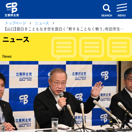
m
search
トップページ
ニュース
【山口】面白きこともなき世を面白く「黙することなく戦う」有田芳生・衆院山口4区補選候補予定者が決意表明
ニュース
News