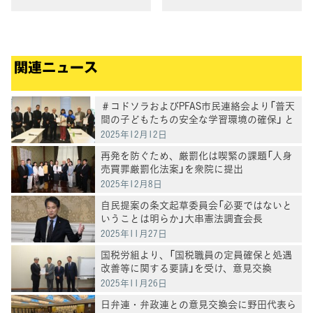
関連ニュース
＃コドソラおよびPFAS市民連絡会より「普天
間の子どもたちの安全な学習環境の確保」 と
「キャンプ桑江・嘉手納基地のPFAS汚染対
2025年12月12日
策」を求める陳情・要請を受け意見交換
再発を防ぐため、厳罰化は喫緊の課題「人身
売買罪厳罰化法案」を衆院に提出
2025年12月8日
自民提案の条文起草委員会「必要ではないと
いうことは明らか」大串憲法調査会長
2025年11月27日
国税労組より、「国税職員の定員確保と処遇
改善等に関する要請」を受け、意見交換
2025年11月26日
日弁連・弁政連との意見交換会に野田代表ら