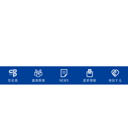
党役員
議員情報
NEWS
選挙情報
参加する
立憲民主党について
綱領
役員一覧
次の内閣
委員会委員一覧
議員・総支部長一覧
党本部所在地
都道府県連一覧
立憲民主党 活動計画・活動報告