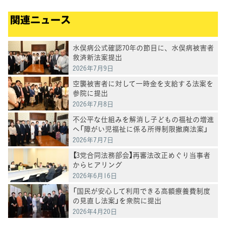
関連ニュース
水俣病公式確認70年の節目に、水俣病被害者
救済新法案提出
2026年7月9日
空襲被害者に対して一時金を支給する法案を
参院に提出
2026年7月8日
不公平な仕組みを解消し子どもの福祉の増進
へ「障がい児福祉に係る所得制限撤廃法案」
を提出
2026年7月7日
【3党合同法務部会】再審法改正めぐり当事者
からヒアリング
2026年6月16日
「国民が安心して利用できる高額療養費制度
の見直し法案」を衆院に提出
2026年4月20日