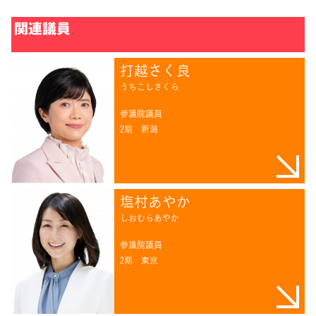
関連議員
打越さく良
うちこしさくら
参議院議員
2期
新潟
塩村あやか
しおむらあやか
参議院議員
2期
東京