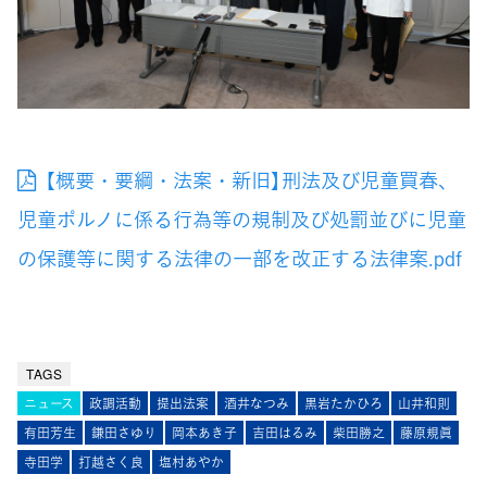
【概要・要綱・法案・新旧】刑法及び児童買春、
児童ポルノに係る行為等の規制及び処罰並びに児童
の保護等に関する法律の一部を改正する法律案.pdf
TAGS
ニュース
政調活動
提出法案
酒井なつみ
黒岩たかひろ
山井和則
有田芳生
鎌田さゆり
岡本あき子
吉田はるみ
柴田勝之
藤原規眞
寺田学
打越さく良
塩村あやか