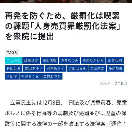
再発を防ぐため、厳罰化は喫緊
の課題「人身売買罪厳罰化法案」
を衆院に提出
TAGS
ニュース
政調活動
提出法案
酒井なつみ
黒岩たかひろ
山井和則
有田芳生
鎌田さゆり
岡本あき子
吉田はるみ
柴田勝之
藤原規眞
寺田学
打越さく良
塩村あやか
2025年12月8日
立憲民主党は12月8日、「刑法及び児童買春、児童
ポルノに係る行為等の規制及び処罰並びに児童の保
護等に関する法律の一部を改正する法律案」（通称：