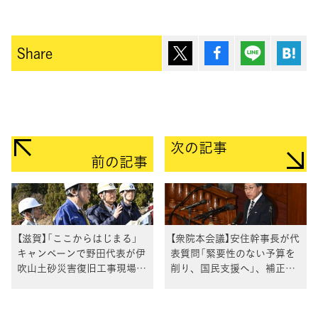
ポスト
シェア
Lineで送
は
Share
次の記事
前の記事
【滋賀】「ここからはじまる」
【衆院本会議】安住幹事長が代
キャンペーンで野田代表が伊
表質問「緊要性のない予算を
吹山土砂災害復旧工事現場を
削り、国民支援へ」、補正予
視察、米原市で対話集会に参
算案の"無駄"と"政治改革"を
加
厳しく追及