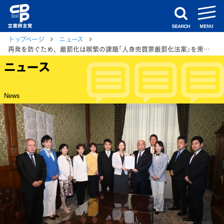
m
search
トップページ
ニュース
再発を防ぐため、厳罰化は喫緊の課題「人身売買罪厳罰化法案」を衆院に提出
ニュース
News