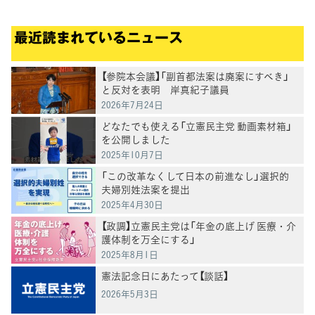
最近読まれているニュース
【参院本会議】「副首都法案は廃案にすべき」
と反対を表明 岸真紀子議員
2026年7月24日
どなたでも使える「立憲民主党 動画素材箱」
を公開しました
2025年10月7日
「この改革なくして日本の前進なし」選択的
夫婦別姓法案を提出
2025年4月30日
【政調】立憲民主党は「年金の底上げ 医療・介
護体制を万全にする」
2025年8月1日
憲法記念日にあたって【談話】
2026年5月3日