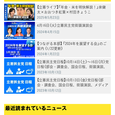
【立憲ライブ】「年金・米を明快解説！」泉健
太×おおつき紅葉×村田きょうこ
2025年5月23日
4月16日（火）立憲民主党街頭演説会
2024年4月15日
【つながる本部】 「2024年を展望する会」のご
案内 （1/22更新）
2024年1月22日
【立憲民主党日程】10月14日（土）～16日（月）党
日程（部会・調査会、国会日程、街頭演説、
メディア出演等）
2023年10月13日
【立憲民主党日程】10月13日（金）党日程（部
会・調査会、国会日程、街頭演説、メディア
出演等）
2023年10月12日
最近読まれているニュース