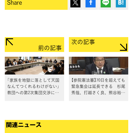
ポスト
シェア
Lineで送
は
Share
次の記事
前の記事
「家族を地獄に落として天国
【参院憲法審】70日を超えても
なんてつくれるわけがない」
緊急集会は延長できる 杉尾
教団への第2次集団交渉につ
秀哉、打越さく良、熊谷裕人
いて旧統一教会国対ヒアリン
の3議員が主張
グ
関連ニュース