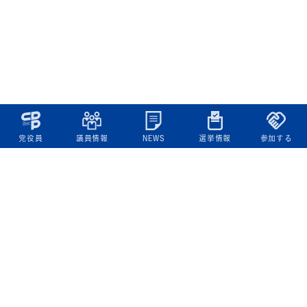
党役員
議員情報
NEWS
選挙情報
参加する
立憲民主党について
綱領
役員一覧
次の内閣
委員会委員一覧
議員・総支部長一覧
党本部所在地
都道府県連一覧
立憲民主党 活動計画・活動報告
ニュース
政策情報
基本政策
ビジョン２２
政策集
選挙政策