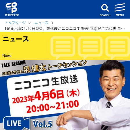
m
search
トップページ
ニュース
【動画出演】4月6日（木）、泉代表がニコニコ生放送「立憲民主党代表 泉健太トークセッション」に生出演
ニュース
News