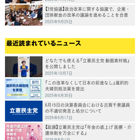
【3党協議】政治改革に関する協議で、企業・
団体献金の改革の議論を進めることを合意
2025年9月25日
最近読まれているニュース
どなたでも使える「立憲民主党 動画素材箱」
を公開しました
2025年10月7日
「この改革なくして日本の前進なし」選択的
夫婦別姓法案を提出
2025年4月30日
6月15日の決算委員会における古賀千景議員
の不適切発言と処分について
2026年6月17日
【政調】立憲民主党は「年金の底上げ 医療・介
護体制を万全にする」
2025年8月1日