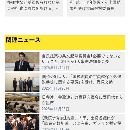
多様性などが認められない議
を」統一自治体選・前半戦結
会や行政に風穴をあける。こ
果を受け大串選対委員長
れまでの古い政治を打破する
ための統一選挙」泉代表
関連ニュース
自民提案の条文起草委員会「必要ではないと
いうことは明らか」大串憲法調査会長
2025年11月27日
国税労組より、「国税職員の定員確保と処遇
改善等に関する要請」を受け、意見交換
2025年11月26日
日弁連・弁政連との意見交換会に野田代表ら
が出席
2025年11月25日
【衆院予算委】馬淵、大串、重徳各議員が、
「議員定数削減、台湾有事、ガソリン暫定税
率廃止」などについて質問
2025年11月10日