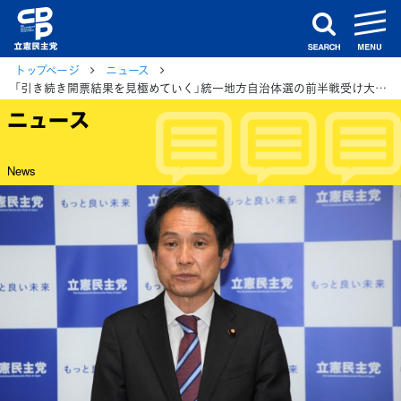
m
search
トップページ
ニュース
「引き続き開票結果を見極めていく」統一地方自治体選の前半戦受け大串選対委員長
ニュース
News