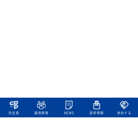
党役員
議員情報
NEWS
選挙情報
参加する
立憲民主党について