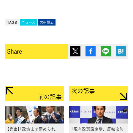
TAGS
ニュース
大串博志
ポスト
シェア
Lineで送
は
Share
次の記事
前の記事
【兵庫】「政策まで歪められ、
「現有改選議席増、反転攻勢