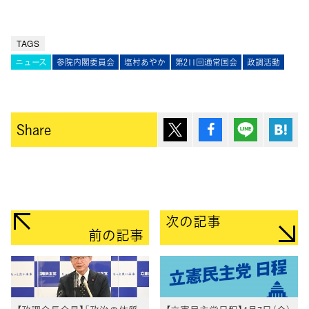
TAGS
ニュース
参院内閣委員会
塩村あやか
第211回通常国会
政調活動
ポスト
シェア
Lineで送
は
Share
次の記事
前の記事