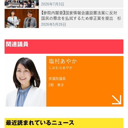
党首討論を開催を」徳永政調会長
2026年7月3日
【参院内閣委】国家情報会議設置法案に反対
国民の懸念を払拭するため修正案を提出 杉
尾・塩村・小島・鬼木各議員
2026年5月26日
関連議員
塩村あやか
しおむらあやか
参議院議員
2期
東京
最近読まれているニュース