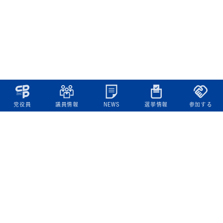
党役員
議員情報
NEWS
選挙情報
参加する
立憲民主党について
綱領
役員一覧
次の内閣
委員会委員一覧
議員・総支部長一覧
党本部所在地
都道府県連一覧
立憲民主党 活動計画・活動報告
ニュース
政策情報
基本政策
ビジョン２２
政策集
選挙政策