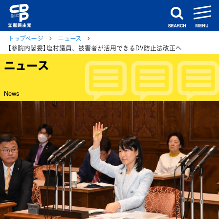
m
search
トップページ
ニュース
【参院内閣委】塩村議員、被害者が活用できるDV防止法改正へ
ニュース
News