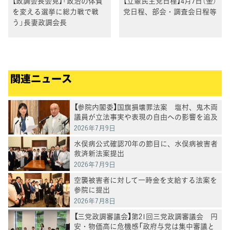
【政調会長会見】「政治の体質
【立憲民主党日程】4月7日（金）
を変える選挙に総力戦で戦
党日程、部会・調査会日程等
う」長妻政調会長
関連ニュース
【参院内閣委】国旗損壊罪法案 塩村、鬼木両
議員が立法事実や表現の自由への影響を追及
2026年7月9日
水俣病公式確認70年の節目に、水俣病被害者
救済新法案提出
2026年7月9日
空襲被害者に対して一時金を支給する法案を
参院に提出
2026年7月8日
【三党政調審議会】第21回三党政調審議会 円
安・物価高に危機感「政府与党は集中審議と