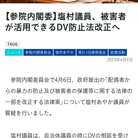
【参院内閣委】塩村議員、被害者
が活用できるDV防止法改正へ
TAGS
ニュース
参院内閣委員会
塩村あやか
第211回通常国会
政調活動
2023年4月6日
参院内閣委員会で4月6日、政府提出の「配偶者か
らの暴力の防止及び被害者の保護等に関する法律の
一部を改正する法律案」について塩村あやか議員が
質疑を行いました。
塩村議員は、自治体議員の時にDVの相談を受け