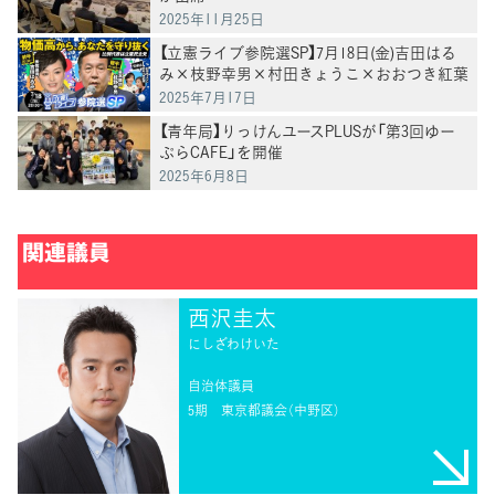
2025年11月25日
【立憲ライブ参院選SP】7月18日(金)吉田はる
み×枝野幸男×村田きょうこ×おおつき紅葉
2025年7月17日
【青年局】りっけんユースPLUSが「第3回ゆー
ぷらCAFE」を開催
2025年6月8日
関連議員
西沢圭太
にしざわけいた
自治体議員
5期
東京都議会（中野区）