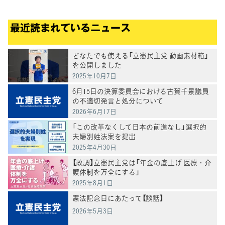
最近読まれているニュース
どなたでも使える「立憲民主党 動画素材箱」
を公開しました
2025年10月7日
6月15日の決算委員会における古賀千景議員
の不適切発言と処分について
2026年6月17日
「この改革なくして日本の前進なし」選択的
夫婦別姓法案を提出
2025年4月30日
【政調】立憲民主党は「年金の底上げ 医療・介
護体制を万全にする」
2025年8月1日
憲法記念日にあたって【談話】
2026年5月3日