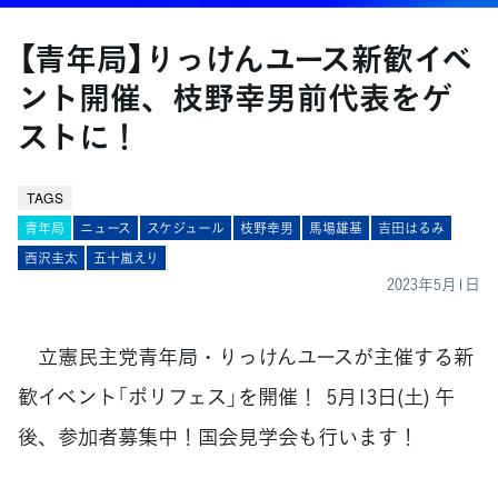
【青年局】りっけんユース新歓イベ
ント開催、枝野幸男前代表をゲ
ストに！
TAGS
青年局
ニュース
スケジュール
枝野幸男
馬場雄基
吉田はるみ
西沢圭太
五十嵐えり
2023年5月1日
立憲民主党青年局・りっけんユースが主催する新
歓イベント「ポリフェス」を開催！ 5月13日(土) 午
後、参加者募集中！国会見学会も行います！