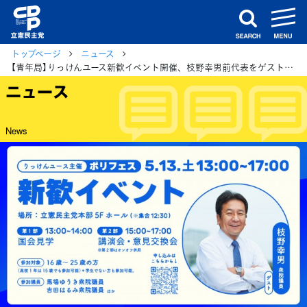
m
search
トップページ
ニュース
【青年局】りっけんユース新歓イベント開催、枝野幸男前代表をゲストに！
ニュース
News