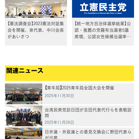
【憲法調査会】2023憲法対話集
【統一地方自治体選挙結果】公
会を開催、泉代表、中川会長
認・推薦の党籍有当選者5議
があいさつ
席増、公認女性候補当選率
90.2％、45歳以下の新人・元
職の公認候補当選者84名
関連ニュース
【青年局】2025青年局全国大会を開催
2025年11月30日
台湾民衆党訪日団が吉田代表代行らを表敬訪
問
2025年11月26日
日弁連・弁政連との意見交換会に野田代表ら
が出席