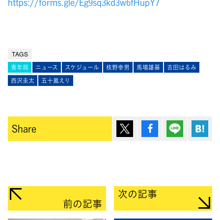
https://forms.gle/Eg9sq3kd3w6fHupY7
TAGS
青年局
ニュース
スケジュール
枝野幸男
馬場雄基
吉田はるみ
西沢圭太
五十嵐えり
ポスト
シェア
Lineで送
は
Share
次の記事
前の記事