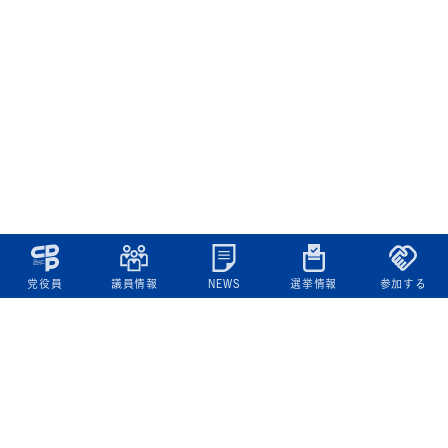
党役員
議員情報
NEWS
選挙情報
参加する
立憲民主党について
綱領
役員一覧
次の内閣
委員会委員一覧
議員・総支部長一覧
党本部所在地
都道府県連一覧
立憲民主党 活動計画・活動報告