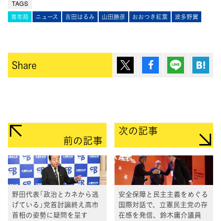
TAGS
青年局
ニュース
吉田はるみ
山田勝彦
おおつき紅葉
波多野翼
ポスト
シェア
Lineで送
は
Share
次の記事
前の記事
野田代表「政治とカネから逃
安全保障と民主主義をめぐる
げている」党首討論終え高市
国際対話で、立憲民主党の存
首相の姿勢に疑問を呈す
在感を発信、鈴木庸介議員