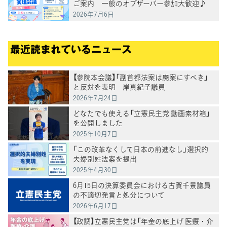
ご案内 一般のオブザーバー参加大歓迎♪
2026年7月6日
最近読まれているニュース
【参院本会議】「副首都法案は廃案にすべき」
と反対を表明 岸真紀子議員
2026年7月24日
どなたでも使える「立憲民主党 動画素材箱」
を公開しました
2025年10月7日
「この改革なくして日本の前進なし」選択的
夫婦別姓法案を提出
2025年4月30日
6月15日の決算委員会における古賀千景議員
の不適切発言と処分について
2026年6月17日
【政調】立憲民主党は「年金の底上げ 医療・介