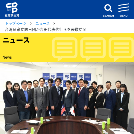
m
search
トップページ
ニュース
台湾民衆党訪日団が吉田代表代行らを表敬訪問
ニュース
News