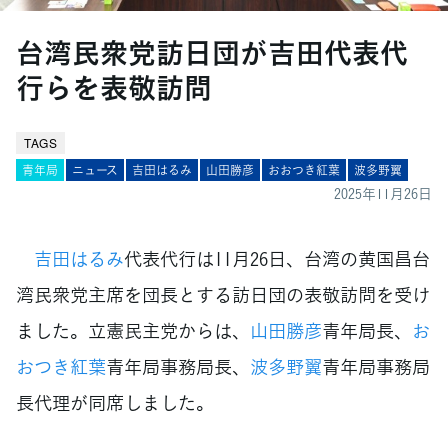
台湾民衆党訪日団が吉田代表代
行らを表敬訪問
TAGS
青年局
ニュース
吉田はるみ
山田勝彦
おおつき紅葉
波多野翼
2025年11月26日
吉田はるみ
代表代行は11月26日、台湾の黄国昌台
湾民衆党主席を団長とする訪日団の表敬訪問を受け
ました。立憲民主党からは、
山田勝彦
青年局長、
お
おつき紅葉
青年局事務局長、
波多野翼
青年局事務局
長代理が同席しました。