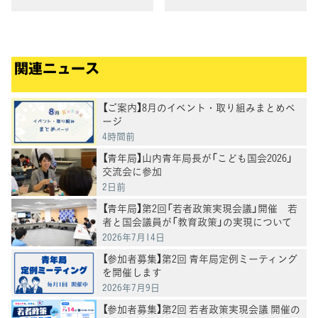
関連ニュース
【ご案内】8月のイベント・取り組みまとめペ
ージ
4時間前
【青年局】山内青年局長が「こども国会2026」
交流会に参加
2日前
【青年局】第2回「若者政策実現会議」開催 若
者と国会議員が「教育政策」の実現について
意見交換
2026年7月14日
【参加者募集】第2回 青年局定例ミーティング
を開催します
2026年7月9日
【参加者募集】第2回 若者政策実現会議 開催の