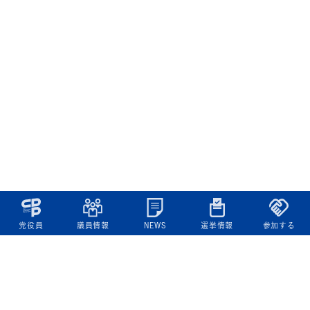
党役員
議員情報
NEWS
選挙情報
参加する
立憲民主党について
綱領
役員一覧
次の内閣
委員会委員一覧
議員・総支部長一覧