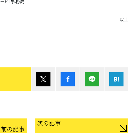
ーPT事務局
以上
ポスト
シェア
Lineで送る
は
次の記事
前の記事