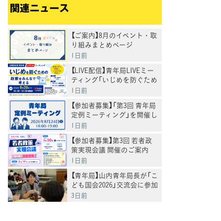
関連ニュース
【ご案内】8月のイベント・取
り組みまとめページ
1日前
【LIVE配信】青年局LIVEミー
ティング「いじめを防ぐため
の政策をみんなで考える」
1日前
【参加者募集】「第3回 青年局
定例ミーティング」を開催し
ます
1日前
【参加者募集】第3回 若者政
策実現会議 開催のご案内
一般のオブザーバー参加大
1日前
歓迎♪
【青年局】山内青年局長が「こ
ども国会2026」交流会に参加
3日前