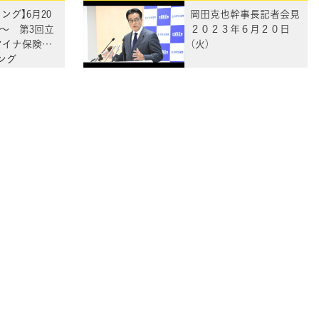
ング】6月20
岡田克也幹事長記者会見
00～ 第3回立
２０２３年６月２０日
マイナ保険証」
（火）
ング