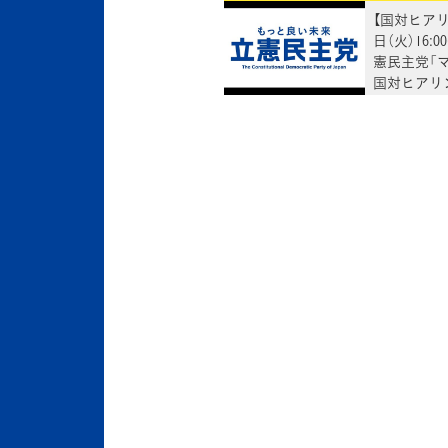
【国対ヒアリ
日（火）16:
憲民主党「
国対ヒアリ