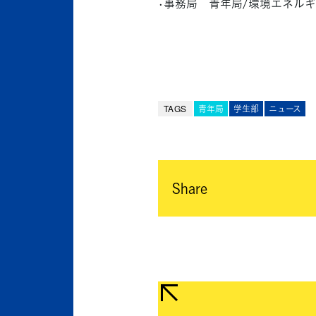
•事務局 青年局/環境エネルギ
TAGS
青年局
学生部
ニュース
Share