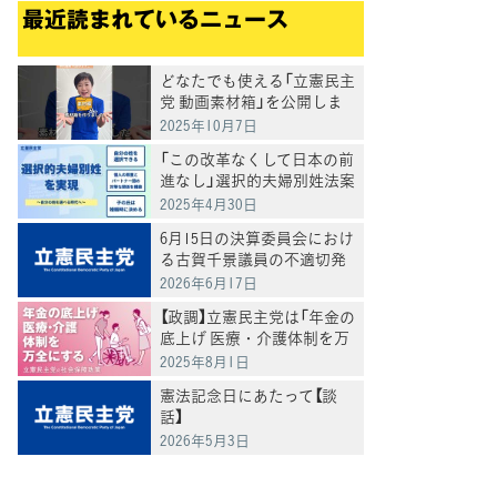
最近読まれているニュース
どなたでも使える「立憲民主
党 動画素材箱」を公開しま
した
2025年10月7日
「この改革なくして日本の前
進なし」選択的夫婦別姓法案
を提出
2025年4月30日
6月15日の決算委員会におけ
る古賀千景議員の不適切発
言と処分について
2026年6月17日
【政調】立憲民主党は「年金の
底上げ 医療・介護体制を万
全にする」
2025年8月1日
憲法記念日にあたって【談
話】
2026年5月3日