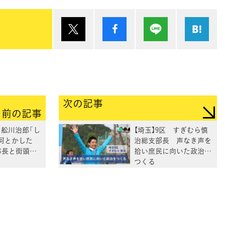
ポスト
シェア
Lineで送る
は
次の記事
前の記事
 舩川治郎「し
【埼玉】9区 すぎむら慎
何とかした
治総支部長 声なき声を
事長と街頭演
拾い庶民に向いた政治を
つくる