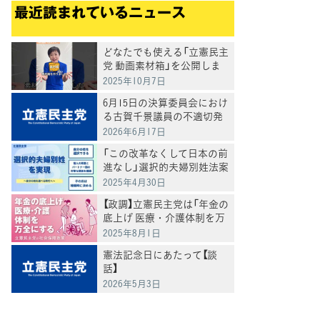
最近読まれているニュース
どなたでも使える「立憲民主
党 動画素材箱」を公開しま
した
2025年10月7日
6月15日の決算委員会におけ
る古賀千景議員の不適切発
言と処分について
2026年6月17日
「この改革なくして日本の前
進なし」選択的夫婦別姓法案
を提出
2025年4月30日
【政調】立憲民主党は「年金の
底上げ 医療・介護体制を万
全にする」
2025年8月1日
憲法記念日にあたって【談
話】
2026年5月3日