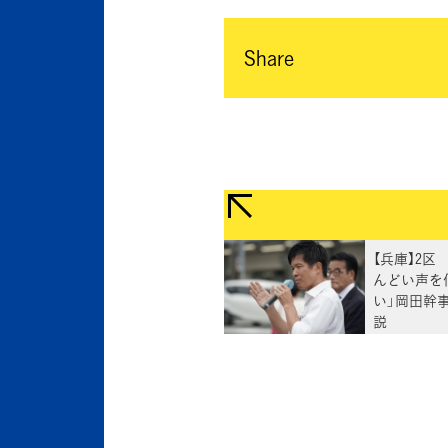
Share
【兵庫】2区
んどい声を
い」岡田幹
説