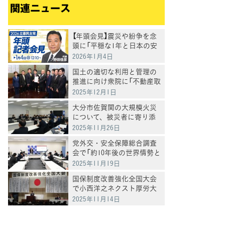
関連ニュース
【年頭会見】震災や紛争を念
頭に「平穏な1年と日本の安
定を」野田代表
2026年1月4日
国土の適切な利用と管理の
推進に向け衆院に「不動産取
得実態調査法案」を提出
2025年12月1日
大分市佐賀関の大規模火災
について、被災者に寄り添
った対応を求める
2025年11月26日
党外交・安全保障総合調査
会で「約10年後の世界情勢と
日本の外交戦略の在り方」に
2025年11月19日
ついて有識者からヒアリン
国保制度改善強化全国大会
グ
で小西洋之ネクスト厚労大
臣があいさつ
2025年11月14日