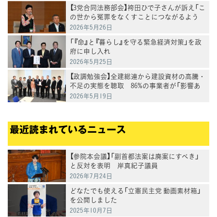
【3党合同法務部会】袴田ひで子さんが訴え「こ
の世から冤罪をなくすことにつながるよう
に」再審法改正案の課題についてヒアリング
2026年5月26日
「『命』と『暮らし』を守る緊急経済対策」を政
府に申し入れ
2026年5月25日
【政調勉強会】全建総連から建設資材の高騰・
不足の実態を聴取 86%の事業者が「影響あ
り」
2026年5月19日
最近読まれているニュース
【参院本会議】「副首都法案は廃案にすべき」
と反対を表明 岸真紀子議員
2026年7月24日
どなたでも使える「立憲民主党 動画素材箱」
を公開しました
2025年10月7日