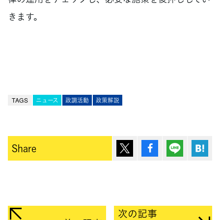
きます。
TAGS
ニュース
政調活動
政策解説
ポスト
シェア
Lineで送
は
Share
次の記事