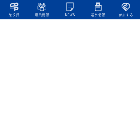
党役員
議員情報
NEWS
選挙情報
参加する
立憲民主党について
綱領
役員一覧
次の内閣
委員会委員一覧
議員・総支部長一覧
党本部所在地
都道府県連一覧
立憲民主党 活動計画・活動報告
ニュース
政策情報
基本政策
ビジョン２２
政策集
選挙政策
国会レポート
政調活動ニュース
提出法案
選挙情報
参院選2025選挙結果
衆院選2024選挙結果
参院選2022選挙結果
衆院選2021選挙結果
第20回統一地方自治体選挙 結果一覧
候補者公募2026