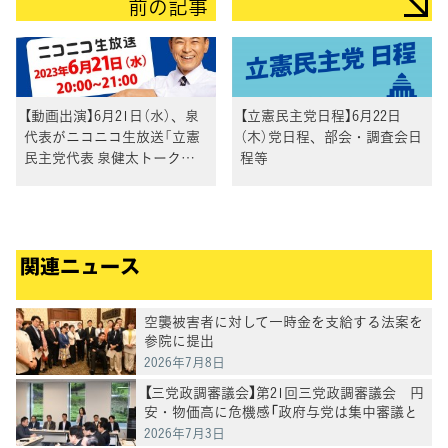
前の記事
【動画出演】6月21日（水）、泉
【立憲民主党日程】6月22日
代表がニコニコ生放送「立憲
（木）党日程、部会・調査会日
民主党代表 泉健太トークセ
程等
ッション」に生出演
関連ニュース
空襲被害者に対して一時金を支給する法案を
参院に提出
2026年7月8日
【三党政調審議会】第21回三党政調審議会 円
安・物価高に危機感「政府与党は集中審議と
党首討論を開催を」徳永政調会長
2026年7月3日