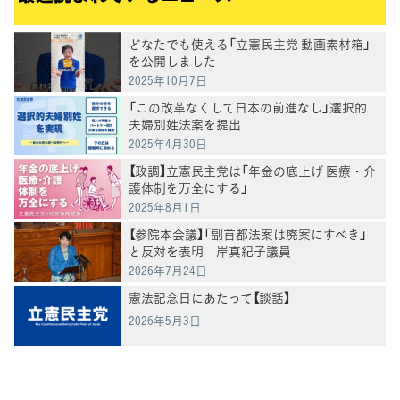
どなたでも使える「立憲民主党 動画素材箱」
を公開しました
2025年10月7日
「この改革なくして日本の前進なし」選択的
夫婦別姓法案を提出
2025年4月30日
【政調】立憲民主党は「年金の底上げ 医療・介
護体制を万全にする」
2025年8月1日
【参院本会議】「副首都法案は廃案にすべき」
と反対を表明 岸真紀子議員
2026年7月24日
憲法記念日にあたって【談話】
2026年5月3日