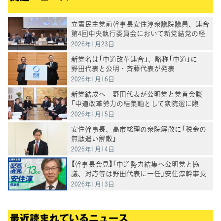
立憲民主党前幹事長安住淳衆議院議員、連合
第4回中央執行委員会において新党結党の経
過説明と新党への連合の理解に謝辞
2026年1月23日
新党名は「中道改革連合」、略称「中道」に
野田代表と公明・斉藤代表が発表
2026年1月16日
新党結成へ 野田代表が公明党と党首会談
「中道改革勢力の結集軸として衆院選に臨
む」
2026年1月15日
安住幹事長、高市総理の衆院解散に「税金の
無駄遣い解散」
2026年1月14日
【幹事長会見】「中道勢力結集へ公明党と協
議、対応等は野田代表に一任」安住淳幹事長
2026年1月13日
最近読まれているニュース