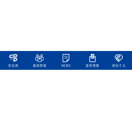
党役員
議員情報
NEWS
選挙情報
参加する
立憲民主党について
綱領
役員一覧
次の内閣
委員会委員一覧
議員・総支部長一覧
党本部所在地
都道府県連一覧
立憲民主党 活動計画・活動報告
ニュース
政策情報