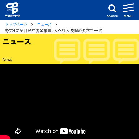
m
search
トップページ
ニュース
野党4党が自民党裏金議員6人へ証人喚問の要求で一致
ニュース
News