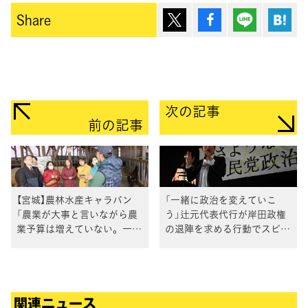
ポスト
シェア
Lineで送
は
Share
次の記事
前の記事
【宮城】農林水産キャラバン
「一緒に政治を変えていこ
「農業が大事と言いながら農
う」辻元代表代行が岸田政権
業予算は増えていない。一緒
の退陣を求める行動でスピー
に本気で闘う」田名部議員
チ
関連ニュース