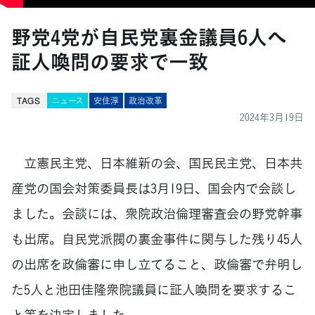
野党4党が自民党裏金議員6人へ
証人喚問の要求で一致
TAGS
ニュース
安住淳
政治改革
2024年3月19日
立憲民主党、日本維新の会、国民民主党、日本共
産党の国会対策委員長は3月19日、国会内で会談し
ました。会談には、衆院政治倫理審査会の野党幹事
も出席。自民党派閥の裏金事件に関与した残り45人
の出席を政倫審に申し立てること、政倫審で弁明し
た5人と池田佳隆衆院議員に証人喚問を要求するこ
と等を決定しました。