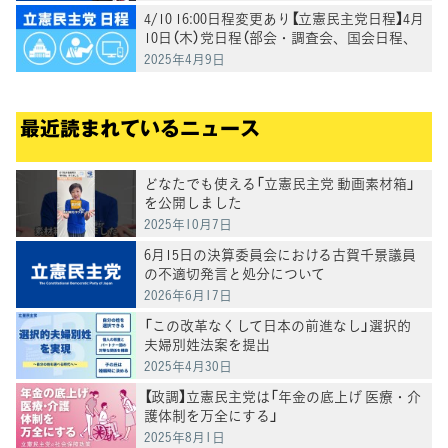
4/10 16:00日程変更あり【立憲民主党日程】4月
10日（木）党日程（部会・調査会、国会日程、
街頭演説、メディア出演等）
2025年4月9日
最近読まれているニュース
どなたでも使える「立憲民主党 動画素材箱」
を公開しました
2025年10月7日
6月15日の決算委員会における古賀千景議員
の不適切発言と処分について
2026年6月17日
「この改革なくして日本の前進なし」選択的
夫婦別姓法案を提出
2025年4月30日
【政調】立憲民主党は「年金の底上げ 医療・介
護体制を万全にする」
2025年8月1日