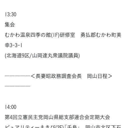
13:30
集会
むかわ温泉四季の館(1F)研修室 勇払郡むかわ町美
幸3-3-1
(北海道9区/山岡達丸衆議院議員)
―――――＜長妻昭政務調査会長 岡山日程＞
―――――
14:00
第4回立憲民主党岡山県総支部連合会定期大会
ピュアリティーまきび(2F)「千鳥」 岡山市北区下石