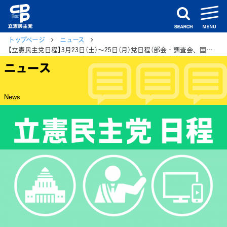
m
search
トップページ
ニュース
【立憲民主党日程】3月23日（土）〜25日（月）党日程（部会・調査会、国会日程、街頭演説、メディア出演等）
ニュース
News