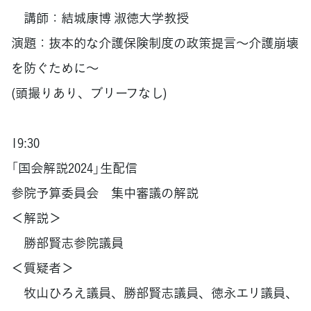
講師：結城康博 淑徳大学教授
演題：抜本的な介護保険制度の政策提言～介護崩壊
を防ぐために～
(頭撮りあり、ブリーフなし)
19:30
「国会解説2024」生配信
参院予算委員会 集中審議の解説
＜解説＞
勝部賢志参院議員
＜質疑者＞
牧山ひろえ議員、勝部賢志議員、徳永エリ議員、