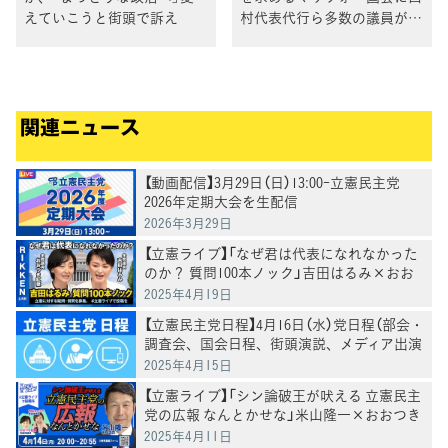
えていこうと街頭で訴え
村代表代行ら多数の議員が出
席
関連ニュース
【動画配信】3月29日（日）13:00-立憲民主党
2026年定期大会を生配信
2026年3月29日
【立憲ライブ】「なぜ君は代表になれなかった
のか？ 質問100本ノック」吉田はるみ×おお
つき紅葉
2025年4月19日
【立憲民主党日程】4月16日（水）党日程（部会・
調査会、国会日程、街頭演説、メディア出演
等）
2025年4月15日
【立憲ライブ】「シン論破王が吠える 立憲民主
党の広報 なんとかせな」米山隆一×おおつき
紅葉×村田きょうこ
2025年4月11日