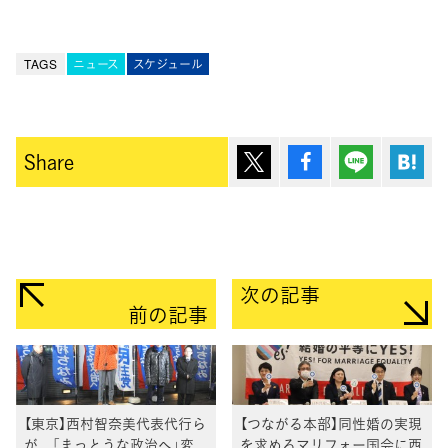
TAGS
ニュース
スケジュール
ポスト
シェア
Lineで送
は
Share
次の記事
前の記事
【東京】西村智奈美代表代行ら
【つながる本部】同性婚の実現
が、「まっとうな政治へ」変
を求めるマリフォー国会に西