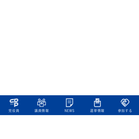
党役員
議員情報
NEWS
選挙情報
参加する
立憲民主党について
綱領
役員一覧
次の内閣
委員会委員一覧