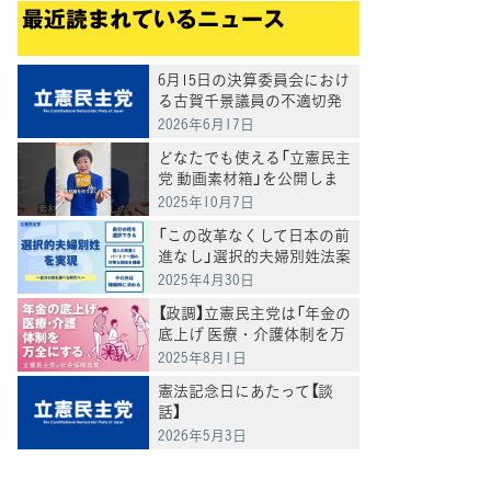
最近読まれているニュース
6月15日の決算委員会におけ
る古賀千景議員の不適切発
言と処分について
2026年6月17日
どなたでも使える「立憲民主
党 動画素材箱」を公開しま
した
2025年10月7日
「この改革なくして日本の前
進なし」選択的夫婦別姓法案
を提出
2025年4月30日
【政調】立憲民主党は「年金の
底上げ 医療・介護体制を万
全にする」
2025年8月1日
憲法記念日にあたって【談
話】
2026年5月3日