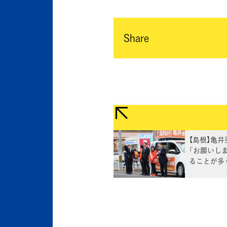
Share
【島根】亀
「お願いし
ることが多