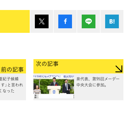
ポスト
シェア
Lineで送る
は
次の記事
前の記事
井亜紀子候補
泉代表、第95回メーデー
ます」と言われ
中央大会に参加。
くなった