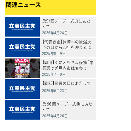
関連ニュース
第97回メーデー式典にあた
って
2026年4月24日
【代表談話】長崎への原爆投
下の日から80年を迎えるに
あたって
2025年8月9日
【岡山】くにともさよ候補「市
長選で瀬戸内市は変わっ
た。今度は岡山県全体を変
2025年7月9日
えるとき」泉健太常任顧問と
【談話】慰霊の日にあたって
訴え
2025年6月23日
第 96 回メーデー式典にあた
って
2025年4月26日