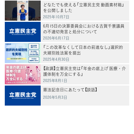
どなたでも使える「立憲民主党 動画素材箱」
を公開しました
2025年10月7日
6月15日の決算委員会における古賀千景議員
の不適切発言と処分について
2026年6月17日
「この改革なくして日本の前進なし」選択的
夫婦別姓法案を提出
2025年4月30日
【政調】立憲民主党は「年金の底上げ 医療・介
護体制を万全にする」
2025年8月1日
憲法記念日にあたって【談話】
2026年5月3日