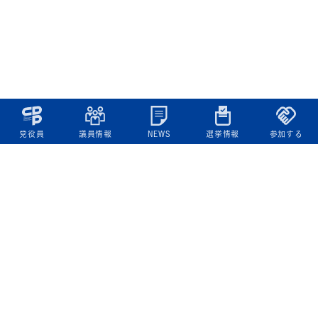
党役員
議員情報
NEWS
選挙情報
参加する
立憲民主党について
綱領
役員一覧
次の内閣
委員会委員一覧
議員・総支部長一覧
党本部所在地
都道府県連一覧
立憲民主党 活動計画・活動報告
ニュース
政策情報
基本政策
ビジョン２２
政策集
選挙政策
国会レポート