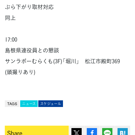
ぶら下がり取材対応
同上
17:00
島根県連役員との懇談
サンラポーむらくも(3F)「堀川」 松江市殿町369
(頭撮りあり)
TAGS
ニュース
スケジュール
ポスト
シェア
Lineで送
は
Share