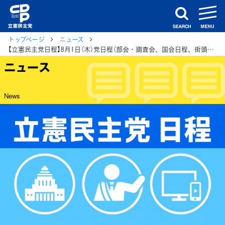
m
search
トップページ
ニュース
【立憲民主党日程】8月1日（木）党日程（部会・調査会、国会日程、街頭演説、メディア出演等）
ニュース
News