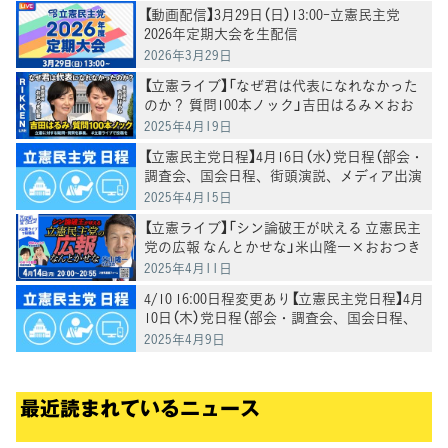
【動画配信】3月29日（日）13:00-立憲民主党
2026年定期大会を生配信
2026年3月29日
【立憲ライブ】「なぜ君は代表になれなかった
のか？ 質問100本ノック」吉田はるみ×おお
つき紅葉
2025年4月19日
【立憲民主党日程】4月16日（水）党日程（部会・
調査会、国会日程、街頭演説、メディア出演
等）
2025年4月15日
【立憲ライブ】「シン論破王が吠える 立憲民主
党の広報 なんとかせな」米山隆一×おおつき
紅葉×村田きょうこ
2025年4月11日
4/10 16:00日程変更あり【立憲民主党日程】4月
10日（木）党日程（部会・調査会、国会日程、
街頭演説、メディア出演等）
2025年4月9日
最近読まれているニュース