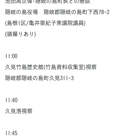
池田高世偉･隠岐の島町長との懇談
隠岐の島役場 隠岐郡隠岐の島町下西78-2
(島根1区/亀井亜紀子衆議院議員)
(頭撮りあり)
11:00
久見竹島歴史館(竹島資料収集室)視察
隠岐郡隠岐の島町久見311-3
11:40
久見港視察
11:45