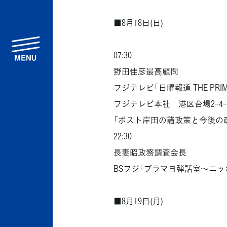
■8月18日(日)
menu
07:30
野田佳彦最高顧問
フジテレビ「日曜報道 THE PRI
フジテレビ本社 港区台場2-4-
「ポスト岸田の諸政策と今後の
22:30
長妻昭政務調査会長
BSフジ「ブラマヨ弾話室～ニッポ
■8月19日(月)