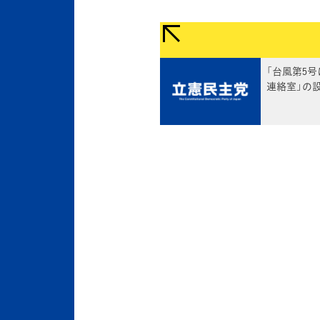
「台風第5
連絡室」の