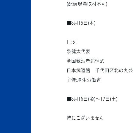
(配信現場取材不可)
■8月15日(木)
11:51
泉健太代表
全国戦没者追悼式
日本武道館 千代田区北の丸公園
主催:厚生労働省
■8月16日(金)～17日(土)
特にございません