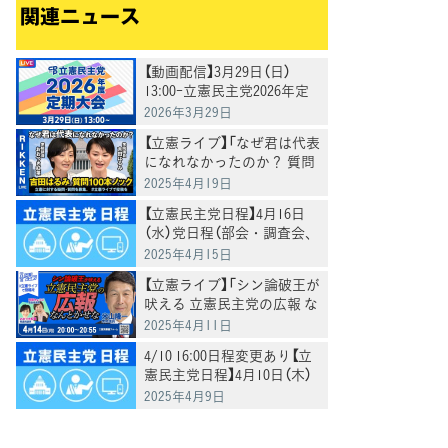
関連ニュース
【動画配信】3月29日（日）
13:00-立憲民主党2026年定
期大会を生配信
2026年3月29日
【立憲ライブ】「なぜ君は代表
になれなかったのか？ 質問
100本ノック」吉田はるみ×
2025年4月19日
おおつき紅葉
【立憲民主党日程】4月16日
（水）党日程（部会・調査会、
国会日程、街頭演説、メデ
2025年4月15日
ィア出演等）
【立憲ライブ】「シン論破王が
吠える 立憲民主党の広報 な
んとかせな」米山隆一×おお
2025年4月11日
つき紅葉×村田きょうこ
4/10 16:00日程変更あり【立
憲民主党日程】4月10日（木）
党日程（部会・調査会、国会
2025年4月9日
日程、街頭演説、メディア
出演等）