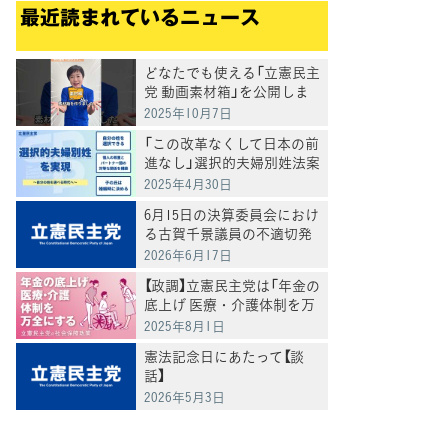
最近読まれているニュース
どなたでも使える「立憲民主
党 動画素材箱」を公開しま
した
2025年10月7日
「この改革なくして日本の前
進なし」選択的夫婦別姓法案
を提出
2025年4月30日
6月15日の決算委員会におけ
る古賀千景議員の不適切発
言と処分について
2026年6月17日
【政調】立憲民主党は「年金の
底上げ 医療・介護体制を万
全にする」
2025年8月1日
憲法記念日にあたって【談
話】
2026年5月3日