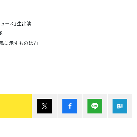
ムニュース」生出演
8
民に示すものは?」
ポスト
シェア
Lineで送る
は