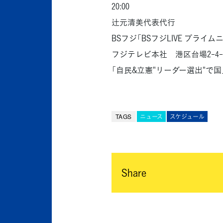
20:00
辻元清美代表代行
BSフジ「BSフジLIVE プライ
フジテレビ本社 港区台場2-4-
「自民&立憲"リーダー選出"で国
TAGS
ニュース
スケジュール
Share