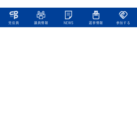
党役員
議員情報
NEWS
選挙情報
参加する
立憲民主党について
綱領
役員一覧
次の内閣
委員会委員一覧
議員・総支部長一覧
党本部所在地
都道府県連一覧
立憲民主党 活動計画・活動報告
ニュース
政策情報
基本政策
ビジョン２２
政策集
選挙政策
国会レポート
政調活動ニュース
提出法案
選挙情報
参院選2025選挙結果
衆院選2024選挙結果
参院選2022選挙結果
衆院選2021選挙結果