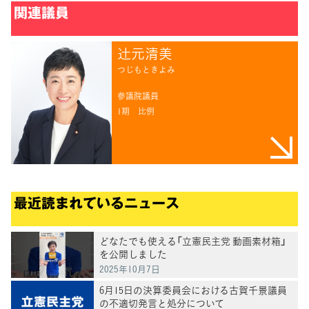
関連議員
辻󠄀元清美
つじもときよみ
参議院議員
1期
比例
最近読まれているニュース
どなたでも使える「立憲民主党 動画素材箱」
を公開しました
2025年10月7日
6月15日の決算委員会における古賀千景議員
の不適切発言と処分について