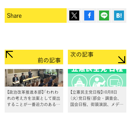
ポスト
シェア
Lineで送
は
Share
次の記事
前の記事
【政治改革推進本部】「われわ
【立憲民主党日程】10月8日
れの考え方を法案として提出
（火）党日程（部会・調査会、
することが一番迫力のある臨
国会日程、街頭演説、メディ
み方だ」 野田代表
ア出演等）