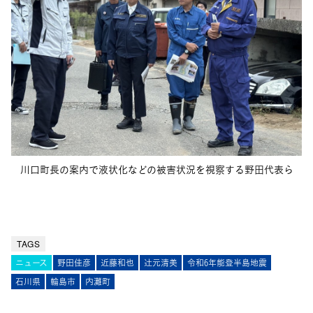
川口町長の案内で液状化などの被害状況を視察する野田代表ら
TAGS
ニュース
野田佳彦
近藤和也
辻󠄀元清美
令和6年能登半島地震
石川県
輪島市
内灘町