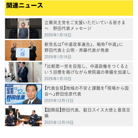
関連ニュース
立憲民主党をご支援いただいている皆さま
へ 野田代表メッセージ
2026年1月16日
新党名は「中道改革連合」、略称「中道」に
野田代表と公明・斉藤代表が発表
2026年1月16日
「比較第一党を目指し、中道政権をつくると
いう目標を掲げながら衆院選の準備を加速し
たい」野田代表
2026年1月10日
【代表会見】地域の不安と課題を「現場から国
会へ」野田佳彦代表
2025年12月12日
【国際局】野田代表、駐日スイス大使と意見交
換
2025年12月10日