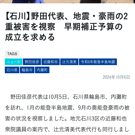
【石川】野田代表、地震・豪雨の2
重被害を視察 早期補正予算の
成立を求める
TAGS
ニュース
野田佳彦
近藤和也
辻󠄀元清美
令和6年能登半島地震
石川県
輪島市
内灘町
2024年10月6日
野田佳彦代表は10月5日、石川県輪島市、内灘町
を訪れ、1月の能登半島地震、9月の奥能登豪雨の被
害の状況を視察しました。地元石川3区の近藤和也
衆院議員の案内で、辻元清美代表代行も同行しまし