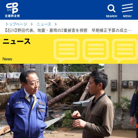
m
search
トップページ
ニュース
【石川】野田代表、地震・豪雨の2重被害を視察 早期補正予算の成立を求める
ニュース
News