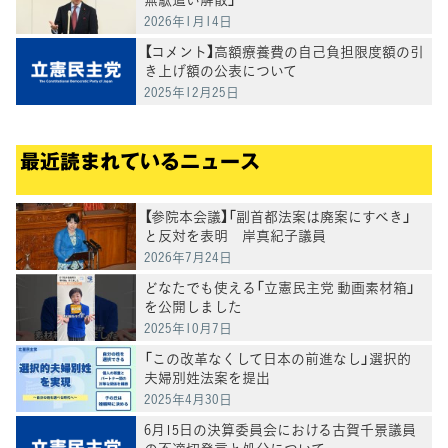
2026年1月14日
【コメント】高額療養費の自己負担限度額の引
き上げ額の公表について
2025年12月25日
最近読まれているニュース
【参院本会議】「副首都法案は廃案にすべき」
と反対を表明 岸真紀子議員
2026年7月24日
どなたでも使える「立憲民主党 動画素材箱」
を公開しました
2025年10月7日
「この改革なくして日本の前進なし」選択的
夫婦別姓法案を提出
2025年4月30日
6月15日の決算委員会における古賀千景議員