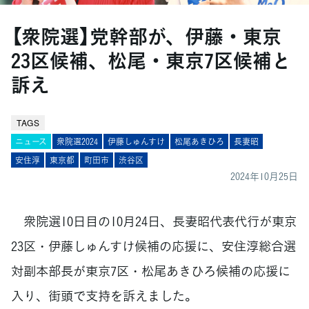
【衆院選】党幹部が、伊藤・東京
23区候補、松尾・東京7区候補と
訴え
TAGS
ニュース
衆院選2024
伊藤しゅんすけ
松尾あきひろ
長妻昭
安住淳
東京都
町田市
渋谷区
2024年10月25日
衆院選10日目の10月24日、長妻昭代表代行が東京
23区・伊藤しゅんすけ候補の応援に、安住淳総合選
対副本部長が東京7区・松尾あきひろ候補の応援に
入り、街頭で支持を訴えました。