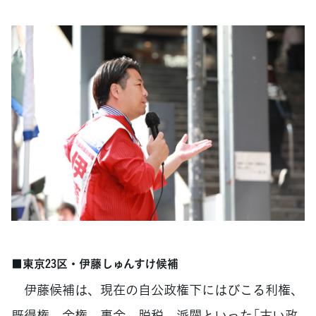
■東京23区・伊藤しゅんすけ候補
伊藤候補は、現在の自公政権下にはびこる利権、
既得権、金権、裏金、脱税、派閥といった「古い政