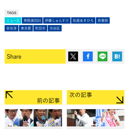
TAGS
ニュース
衆院選2024
伊藤しゅんすけ
松尾あきひろ
長妻昭
安住淳
東京都
町田市
渋谷区
ポスト
シェア
Lineで送
は
Share
次の記事
前の記事