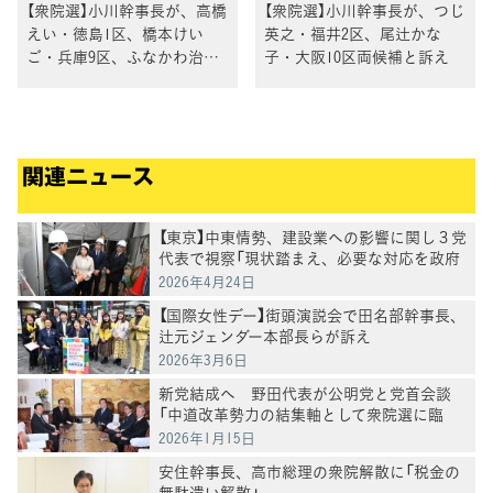
【衆院選】小川幹事長が、高橋
【衆院選】小川幹事長が、つじ
えい・徳島1区、橋本けい
英之・福井2区、尾辻かな
ご・兵庫9区、ふなかわ治
子・大阪10区両候補と訴え
郎・兵庫2区、岡田さとる・
兵庫7区、桜井シュウ・兵庫6
区、森山ひろゆき・大阪16区
各候補と訴え
関連ニュース
【東京】中東情勢、建設業への影響に関し３党
代表で視察「現状踏まえ、必要な対応を政府
に求めていきたい」と水岡代表
2026年4月24日
【国際女性デー】街頭演説会で田名部幹事長、
辻元ジェンダー本部長らが訴え
2026年3月6日
新党結成へ 野田代表が公明党と党首会談
「中道改革勢力の結集軸として衆院選に臨
む」
2026年1月15日
安住幹事長、高市総理の衆院解散に「税金の
無駄遣い解散」