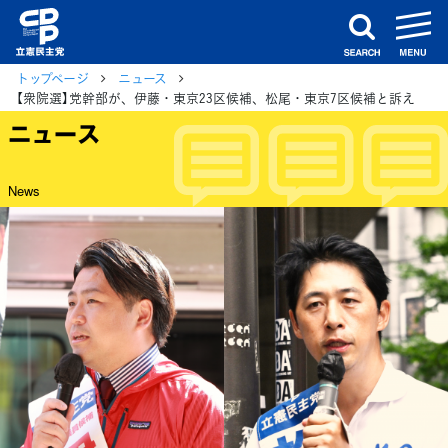
m
search
トップページ
ニュース
【衆院選】党幹部が、伊藤・東京23区候補、松尾・東京7区候補と訴え
ニュース
News