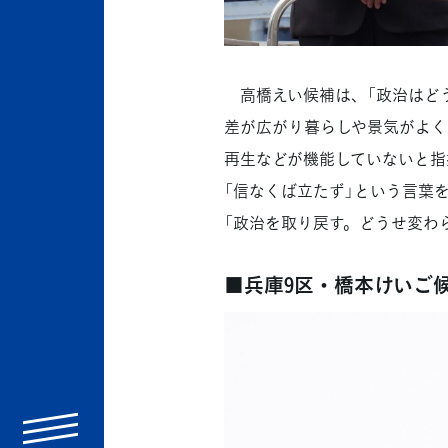
高橋えい候補は、「政治はどう
差が広がり暮らしや景気がよく
再生などが機能していないと指
「信なくば立たず」という言葉
「政治を取り戻す。どうせ変わ
■兵庫9区・橋本けいご
menu