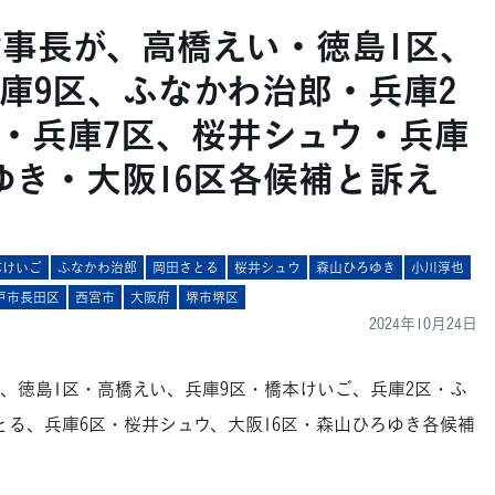
幹事長が、高橋えい・徳島1区、
庫9区、ふなかわ治郎・兵庫2
・兵庫7区、桜井シュウ・兵庫
ゆき・大阪16区各候補と訴え
本けいご
ふなかわ治郎
岡田さとる
桜井シュウ
森山ひろゆき
小川淳也
戸市長田区
西宮市
大阪府
堺市堺区
2024年10月24日
日、徳島1区・高橋えい、兵庫9区・橋本けいご、兵庫2区・ふ
とる、兵庫6区・桜井シュウ、大阪16区・森山ひろゆき各候補