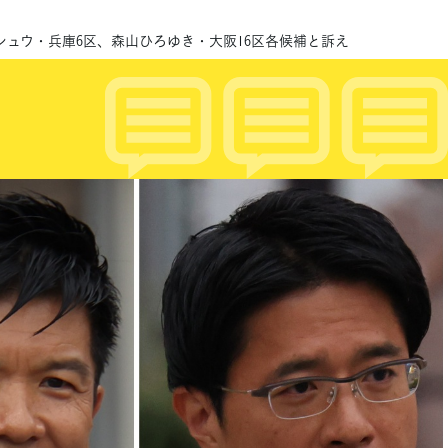
シュウ・兵庫6区、森山ひろゆき・大阪16区各候補と訴え