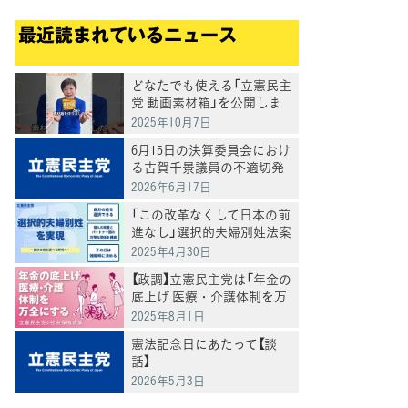
最近読まれているニュース
どなたでも使える「立憲民主
党 動画素材箱」を公開しま
した
2025年10月7日
6月15日の決算委員会におけ
る古賀千景議員の不適切発
言と処分について
2026年6月17日
「この改革なくして日本の前
進なし」選択的夫婦別姓法案
を提出
2025年4月30日
【政調】立憲民主党は「年金の
底上げ 医療・介護体制を万
全にする」
2025年8月1日
憲法記念日にあたって【談
話】
2026年5月3日