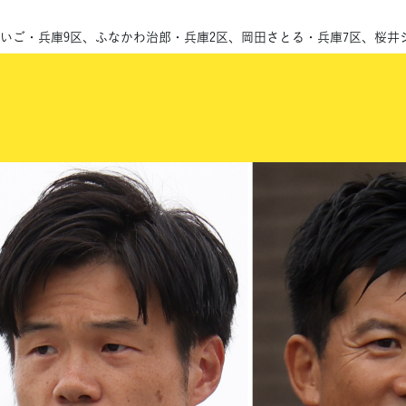
けいご・兵庫9区、ふなかわ治郎・兵庫2区、岡田さとる・兵庫7区、桜井