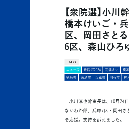
【衆院選】小川
橋本けいご・兵
区、岡田さとる
6区、森山ひろ
TAGS
ニュース
衆院選2024
高橋えい
橋
徳島県
徳島市
兵庫県
明石市
神
小川淳也幹事長は、10月24
なかわ治郎、兵庫7区・岡田さ
を応援。支持を訴えました。