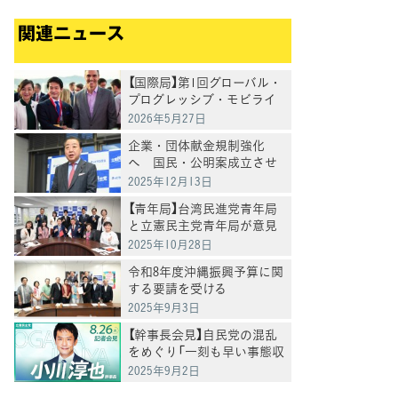
関連ニュース
【国際局】第1回グローバル・
プログレッシブ・モビライ
ゼーション(GPM)参加報告書
2026年5月27日
企業・団体献金規制強化
へ 国民・公明案成立させ
たいと野田代表
2025年12月13日
【青年局】台湾民進党青年局
と立憲民主党青年局が意見
交換会を実施
2025年10月28日
令和8年度沖縄振興予算に関
する要請を受ける
2025年9月3日
【幹事長会見】自民党の混乱
をめぐり「一刻も早い事態収
拾を求める」小川幹事長
2025年9月2日