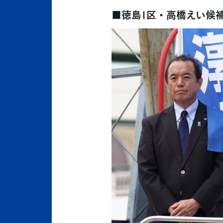
■徳島1区・高橋えい候