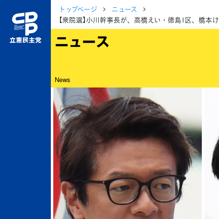
トップページ
ニュース
【衆院選】小川幹事長が、高橋えい・徳島1区、橋本
ニュース
News